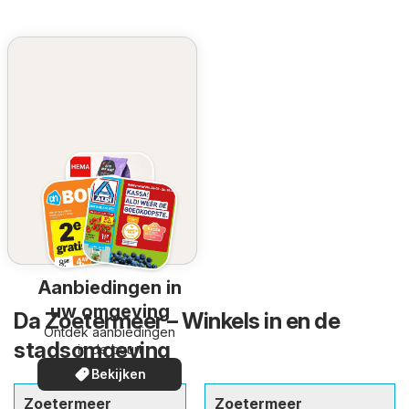
Aanbiedingen in
uw omgeving
Da Zoetermeer – Winkels in en de
Ontdek aanbiedingen
stadsomgeving
in de buurt
Bekijken
Zoetermeer
Zoetermeer