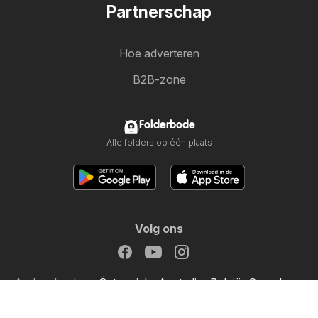
Partnerschap
Hoe adverteren
B2B-zone
Folderbode
Alle folders op één plaats
Volg ons
Andere landen:
Österreich
Australia
België
Canada
Schweiz
Deutschland
Danmark
Suomi
France
Great Britain
Italia
Lietuva
Norge
Sverige