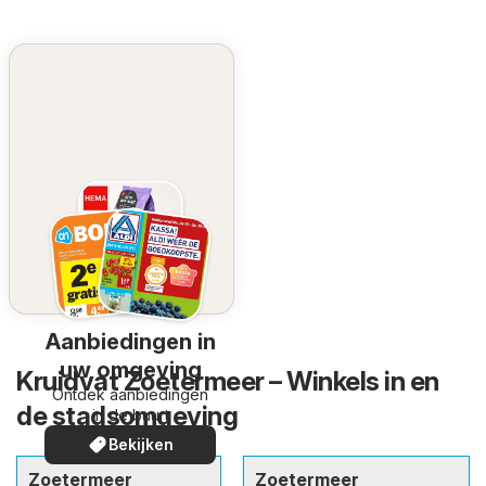
Aanbiedingen in
uw omgeving
Kruidvat Zoetermeer – Winkels in en
Ontdek aanbiedingen
de stadsomgeving
in de buurt
Bekijken
Zoetermeer
Zoetermeer