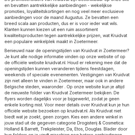
en bevatten aantrekkelijke aanbiedingen - wekelijkse
promoties, loyaliteitskortingen en nog veel meer exclusieve
aanbiedingen voor de maand Augustus. Ze bevatten een
breed scala aan producten, dus er is voor ieder wat wils.
Klanten kunnen kiezen uit een ruim assortiment
kwaliteitsproducten tegen aantrekkelijke prijzen, wat Kruidvat
een populaire winkelplek maakt in Zoetermeer.
Benieuwd naar de openingstijden van Kruidvat in Zoetermeer?
Je kunt alle nodige informatie vinden op onze website of op
de officiële website
kruidvat.nl
. Houd er rekening mee dat de
openingstijden kunnen veranderen tijdens feestdagen,
weekends of speciale evenementen. Vestigingen van Kruidvat
zijn niet alleen te vinden in Zoetermeer, maar ook in andere
Belgische steden, waaronder . Op onze website kun je altijd
de nieuwste folder van Kruidvat Zoetermeer bekijken. De
flyers worden dagelijks voor je bijgewerkt, zodat je geen
enkele korting mist. Voor meer details over Kruidvat kun je hun
officiële website bezoeken op
kruidvat.nl
. Als Kruidvat niet
biedt wat je zoekt, geen zorgen. Kies een andere winkel in
jouw stad uit de gegeven categorie
Drogisterij & Cosmetica
:
Holland & Barrett
,
Trekpleister
,
Da
,
Etos
,
Douglas
. Blader door
hun folders en je vindt misschien nog betere aanbiedingen.