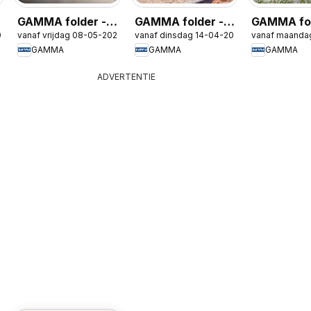
GAMMA folder -
GAMMA folder -
GAMMA fol
026
vanaf vrijdag 08-05-2026
vanaf dinsdag 14-04-2026
vanaf maanda
Isolatiespecial
Gereedschap
Tuinmeube
GAMMA
GAMMA
GAMMA
Special
special
ADVERTENTIE