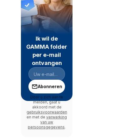
Ik wil de
GAMMA folder
per e-mail
ontvangen
Abonneren
Door u zich aan te
melden, gaat u
akkoord met de
gebruiksvoorwaarden
en met de
verwerking
van uw
persoonsgegevens
.