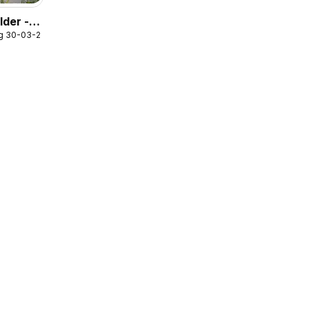
der -
g 30-03-2026
len