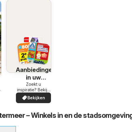
Aanbiedingen
in uw
omgeving
Zoekt u
inspiratie? Bekijk
-2026
de aanbiedingen
Bekijken
in uw buurt!
rmeer – Winkels in en de stadsomgevin