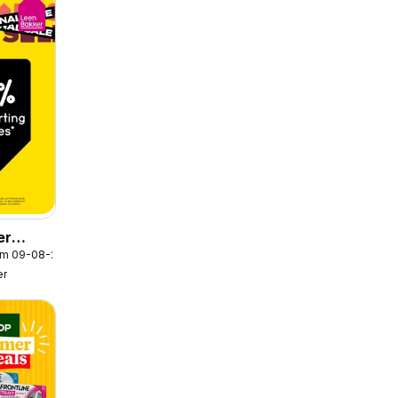
er
/m 09-08-2026
er