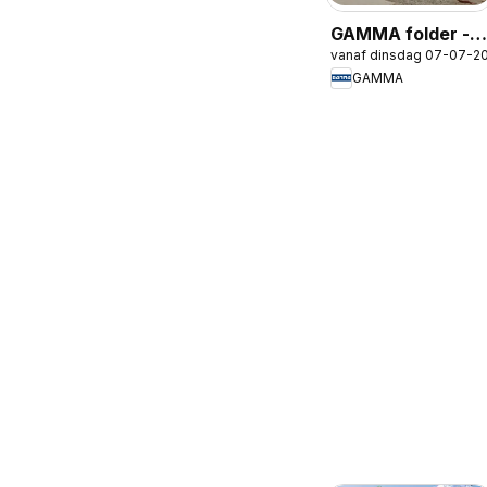
GAMMA folder -
vanaf dinsdag 07-07-2
Gereedschap
GAMMA
special