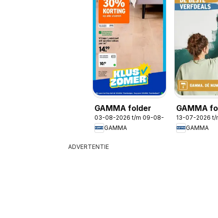
GAMMA folder
GAMMA fol
03-08-2026 t/m 09-08-2026
13-07-2026 t
De nummer 
GAMMA
GAMMA
verf
ADVERTENTIE