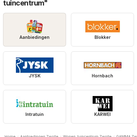
tuincentrum"
Aanbiedingen
Blokker
JYSK
Hornbach
Intratuin
KARWEI
Home
Aanbiedingen Zwolle
Wonen, tuincentrum Zwolle
GAMMA Zwo