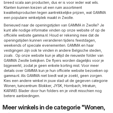
breed scala aan producten, dus er is voor ieder wat wils.
Klanten kunnen kiezen uit een ruim assortiment
kwaliteitsproducten tegen aantrekkelijke prijzen, wat GAMMA
een populaire winkelplek maakt in Zwolle.
Benieuwd naar de openingstijden van GAMMA in Zwolle? Je
kunt alle nodige informatie vinden op onze website of op de
officiële website
gamma.nl
. Houd er rekening mee dat de
openingstijden kunnen veranderen tijdens feestdagen,
weekends of speciale evenementen. GAMMA en haar
vestigingen zijn ook te vinden in andere Belgische steden,
zoals . Op onze website kun je altijd de nieuwste folder van
GAMMA Zwolle bekijken. De flyers worden dagelijks voor je
bijgewerkt, zodat je geen enkele korting mist. Voor meer
details over GAMMA kun je hun officiële website bezoeken op
gamma.nl
. Als GAMMA niet biedt wat je zoekt, geen zorgen.
Kies een andere winkel in jouw stad uit de gegeven categorie
Wonen, tuincentrum
:
Blokker
,
JYSK
,
Hornbach
,
Intratuin
,
KARWEI
. Blader door hun folders en je vindt misschien nog
betere aanbiedingen.
Meer winkels in de categorie "Wonen,