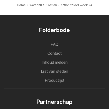
Home
Warenhuis
Action
Action folder week 24
Folderbode
FAQ
Contact
Inhoud melden
Lijst van steden
Productlijst
Partnerschap