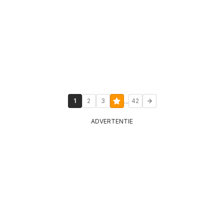
...
1
2
3
42
ADVERTENTIE