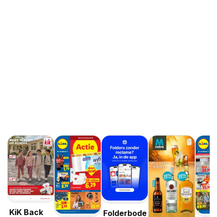
KiK Back
Folderbode