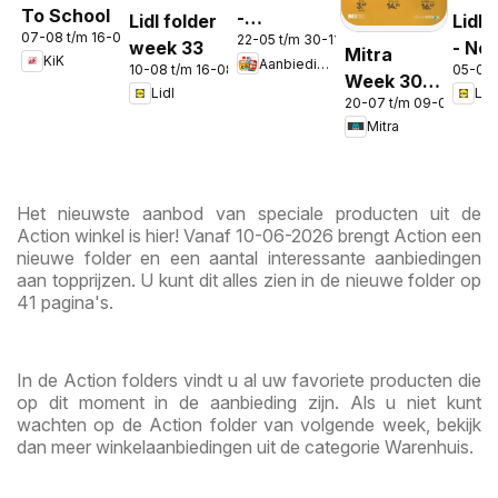
To School
-
Lidl folder
Lidl 
07-08 t/m 16-08-2026
22-05 t/m 30-11-2026
Aanbiedingen
week 33
- No
Mitra
KiK
Aanbiedingen
in de app
10-08 t/m 16-08-2026
05-08 
Week 30 &
Lidl
Lidl
20-07 t/m 09-08-2026
31
Mitra
Het nieuwste aanbod van speciale producten uit de
Action winkel is hier! Vanaf 10-06-2026 brengt Action een
nieuwe folder en een aantal interessante aanbiedingen
aan topprijzen. U kunt dit alles zien in de nieuwe folder op
41 pagina's.
In de Action folders vindt u al uw favoriete producten die
op dit moment in de aanbieding zijn. Als u niet kunt
wachten op de Action folder van volgende week, bekijk
dan meer winkelaanbiedingen uit de categorie Warenhuis.