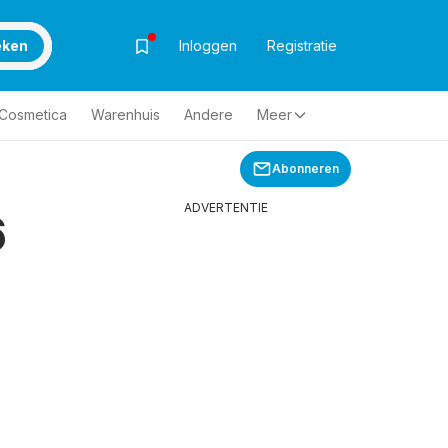
eken
Inloggen
Registratie
& Cosmetica
Warenhuis
Andere
Meer
Abonneren
ADVERTENTIE
6