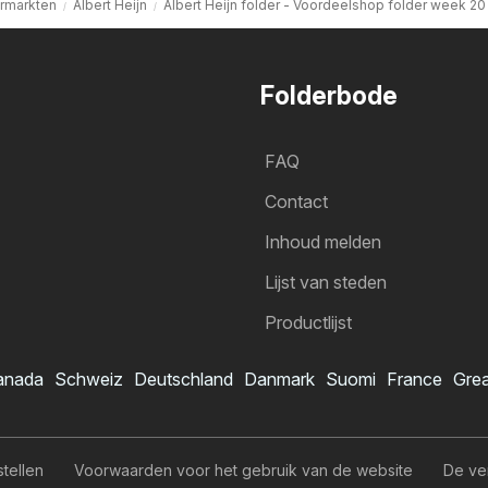
rmarkten
Albert Heijn
Albert Heijn folder - Voordeelshop folder week 20
Folderbode
FAQ
Contact
Inhoud melden
Lijst van steden
Productlijst
anada
Schweiz
Deutschland
Danmark
Suomi
France
Grea
Albert Heijn folder
Ik wil me abonneren op de folder
stellen
Voorwaarden voor het gebruik van de website
De ve