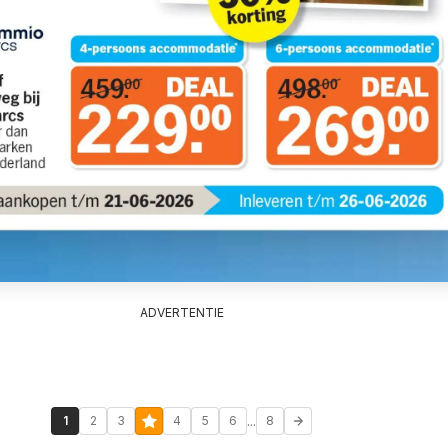
ADVERTENTIE
...
1
2
3
4
5
6
8