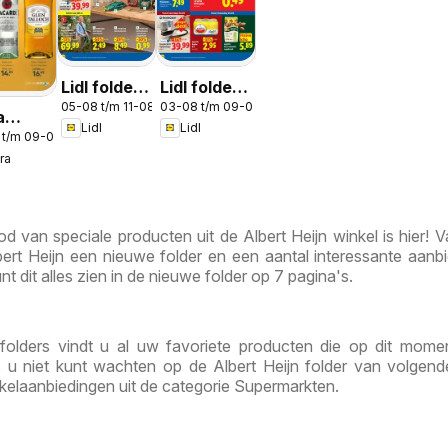
Lidl folder -
Lidl folder
05-08 t/m 11-08-2026
03-08 t/m 09-08-2026
Non food
week 32
a
Lidl
Lidl
 t/m 09-08-2026
 30 &
ra
 van speciale producten uit de Albert Heijn winkel is hier! V
ert Heijn een nieuwe folder en een aantal interessante aanb
nt dit alles zien in de nieuwe folder op 7 pagina's.
 folders vindt u al uw favoriete producten die op dit mome
ls u niet kunt wachten op de Albert Heijn folder van volgen
kelaanbiedingen uit de categorie Supermarkten.