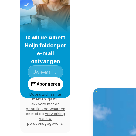
Ik wil de Albert
Heijn folder per
e-mail
ontvangen
Abonneren
Door u zich aan te
melden, gaat u
akkoord met de
gebruiksvoorwaarden
en met de
verwerking
van uw
persoonsgegevens
.