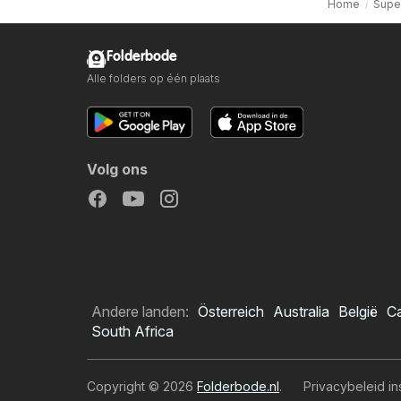
Home
Supe
Folderbode
Alle folders op één plaats
Volg ons
Andere landen:
Österreich
Australia
België
C
South Africa
Copyright © 2026
Folderbode.nl
.
Privacybeleid in