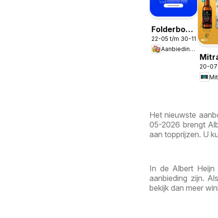
Folderbode
22-05 t/m 30-11-2026
-
Aanbiedingen
Aanbiedingen
Mitr
in de app
20-07
Week
Mit
31
Het nieuwste aanbod
05-2026 brengt Alb
aan topprijzen. U ku
In de Albert Heijn
aanbieding zijn. A
bekijk dan meer win