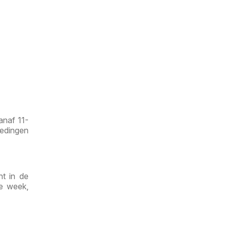
anaf 11-
iedingen
nt in de
de week,