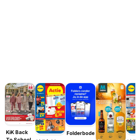
KiK Back
Folderbode
To School