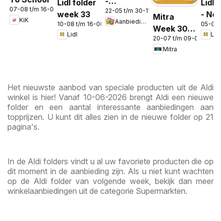
-
Lidl folder
Lidl 
07-08 t/m 16-08-2026
22-05 t/m 30-11-2026
Aanbiedingen
week 33
- No
Mitra
KiK
Aanbiedingen
in de app
10-08 t/m 16-08-2026
05-08 
Week 30 &
Lidl
Lidl
20-07 t/m 09-08-2026
31
Mitra
Het nieuwste aanbod van speciale producten uit de Aldi
winkel is hier! Vanaf 10-06-2026 brengt Aldi een nieuwe
folder en een aantal interessante aanbiedingen aan
topprijzen. U kunt dit alles zien in de nieuwe folder op 21
pagina's.
In de Aldi folders vindt u al uw favoriete producten die op
dit moment in de aanbieding zijn. Als u niet kunt wachten
op de Aldi folder van volgende week, bekijk dan meer
winkelaanbiedingen uit de categorie Supermarkten.