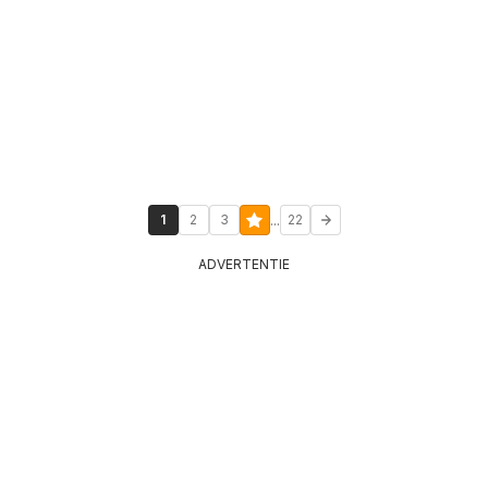
...
1
2
3
22
ADVERTENTIE