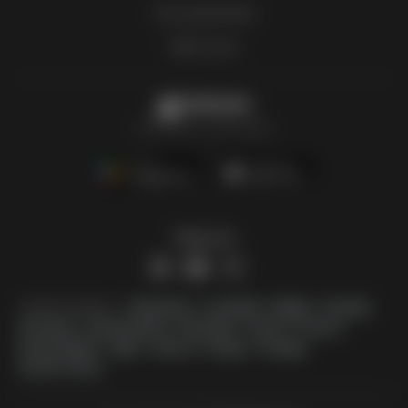
Hoe adverteren
B2B-zone
Folderbode
Alle folders op één plaats
Volg ons
Andere landen:
Österreich
Australia
België
Canada
Schweiz
Deutschland
Danmark
Suomi
France
Great Britain
Italia
Lietuva
Norge
Sverige
South Africa