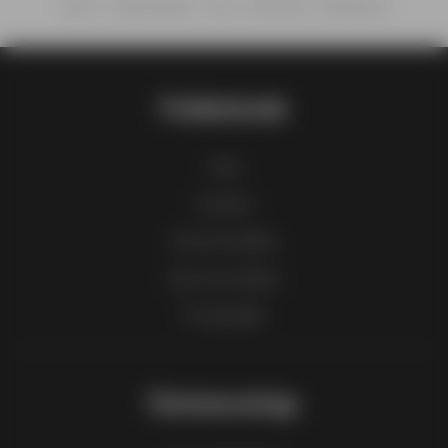
Home
Supermarkten
Aldi
Aldi folder - Wijnspecial
Folderbode
FAQ
Contact
Inhoud melden
Lijst van steden
Productlijst
Partnerschap