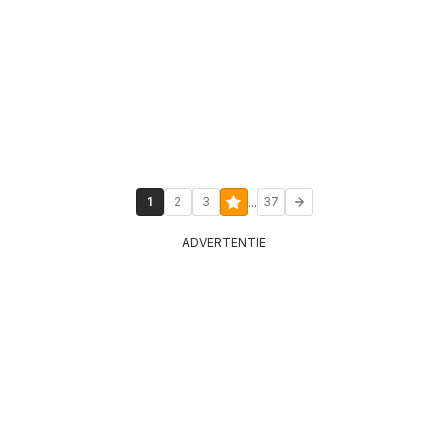
...
1
2
3
37
ADVERTENTIE