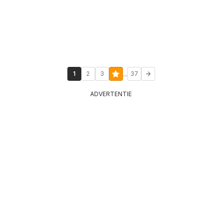
...
1
2
3
37
ADVERTENTIE