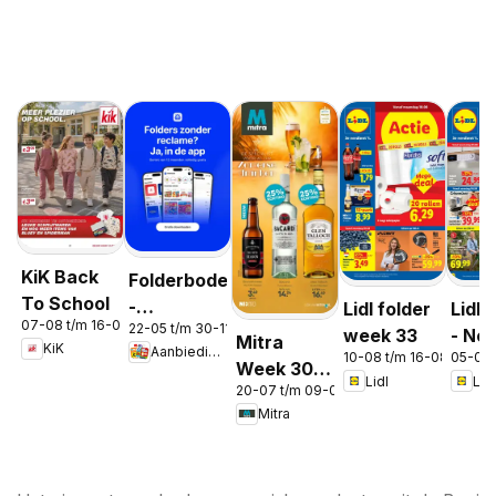
KiK Back
Folderbode
To School
-
Lidl folder
Lidl 
07-08 t/m 16-08-2026
22-05 t/m 30-11-2026
Aanbiedingen
week 33
- No
Mitra
KiK
Aanbiedingen
in de app
10-08 t/m 16-08-2026
05-08 
Week 30 &
Lidl
Lidl
20-07 t/m 09-08-2026
31
Mitra