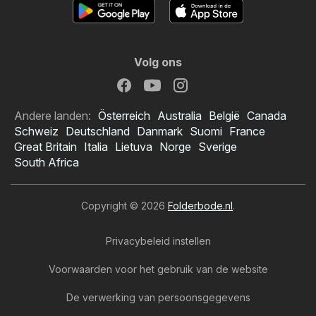
Volg ons
Andere landen:
Österreich
Australia
België
Canada
Schweiz
Deutschland
Danmark
Suomi
France
Great Britain
Italia
Lietuva
Norge
Sverige
South Africa
Copyright © 2026
Folderbode.nl
.
Privacybeleid instellen
Voorwaarden voor het gebruik van de website
De verwerking van persoonsgegevens
Boni folder