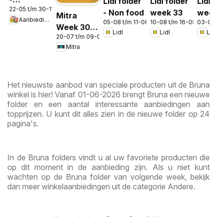
Lidl folder
Lidl folder
Lidl 
22-05 t/m 30-11-2026
Aanbiedingen
- Non food
week 33
week
Mitra
Aanbiedingen
in de app
05-08 t/m 11-08-2026
10-08 t/m 16-08-2026
03-08
Week 30 &
Lidl
Lidl
Lidl
20-07 t/m 09-08-2026
31
Mitra
Het nieuwste aanbod van speciale producten uit de Bruna
winkel is hier! Vanaf 01-06-2026 brengt Bruna een nieuwe
folder en een aantal interessante aanbiedingen aan
topprijzen. U kunt dit alles zien in de nieuwe folder op 24
pagina's.
In de Bruna folders vindt u al uw favoriete producten die
op dit moment in de aanbieding zijn. Als u niet kunt
wachten op de Bruna folder van volgende week, bekijk
dan meer winkelaanbiedingen uit de categorie Andere.