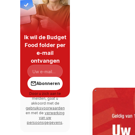
Ik wil de Budget
Food folder per
e-mail
ontvangen
Abonneren
Door u zich aan te
melden, gaat u
akkoord met de
gebruiksvoorwaarden
en met de
verwerking
van uw
persoonsgegevens
.