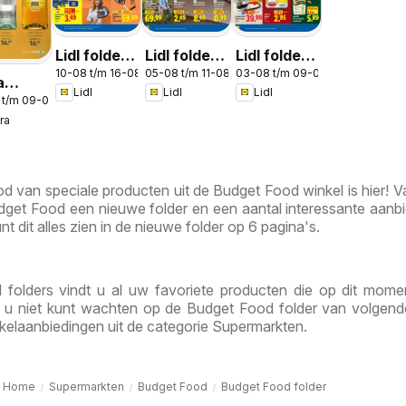
Lidl folder
Lidl folder -
Lidl folder
10-08 t/m 16-08-2026
05-08 t/m 11-08-2026
03-08 t/m 09-08-2026
week 33
Non food
week 32
a
Lidl
Lidl
Lidl
 t/m 09-08-2026
 30 &
ra
 van speciale producten uit de Budget Food winkel is hier! V
get Food een nieuwe folder en een aantal interessante aanb
nt dit alles zien in de nieuwe folder op 6 pagina's.
folders vindt u al uw favoriete producten die op dit mome
ls u niet kunt wachten op de Budget Food folder van volgen
kelaanbiedingen uit de categorie Supermarkten.
Home
Supermarkten
Budget Food
Budget Food folder