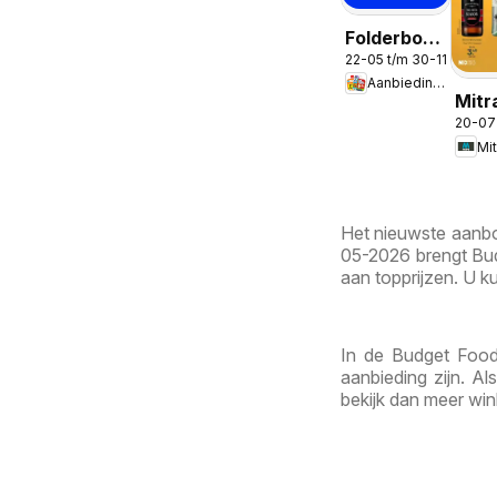
Folderbode
22-05 t/m 30-11-2026
-
Aanbiedingen
Aanbiedingen
Mitr
in de app
20-07
Week
Mit
31
Het nieuwste aanbod
05-2026 brengt Bud
aan topprijzen. U ku
In de Budget Food 
aanbieding zijn. A
bekijk dan meer win