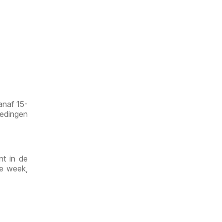
anaf 15-
iedingen
nt in de
de week,