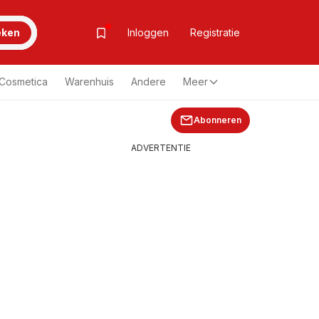
eken
Inloggen
Registratie
& Cosmetica
Warenhuis
Andere
Meer
Abonneren
ADVERTENTIE