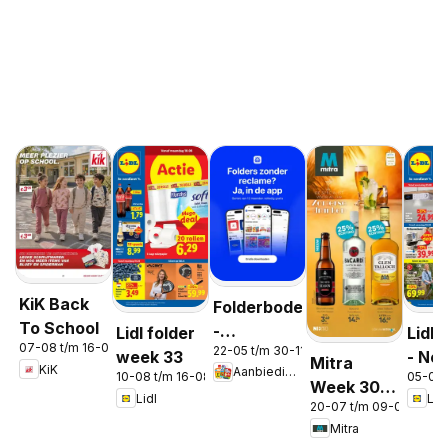
KiK Back
Folderbode
To School
-
Lidl folder
Lidl 
07-08 t/m 16-08-2026
22-05 t/m 30-11-2026
Aanbiedingen
week 33
- No
Mitra
KiK
Aanbiedingen
in de app
10-08 t/m 16-08-2026
05-08 
Week 30 &
Lidl
Lidl
20-07 t/m 09-08-2026
31
Mitra