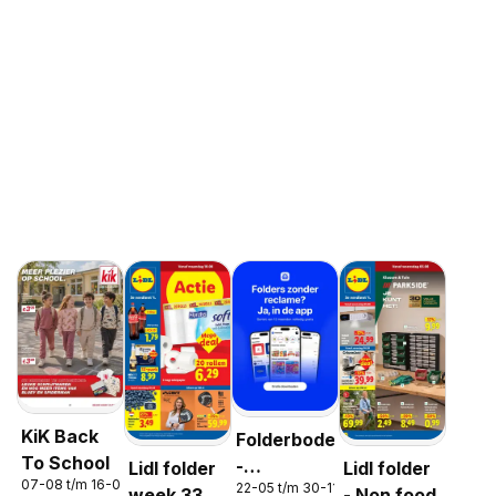
KiK Back
Folderbode
To School
-
Lidl folder
Lidl folder
07-08 t/m 16-08-2026
22-05 t/m 30-11-2026
Aanbiedingen
week 33
- Non food