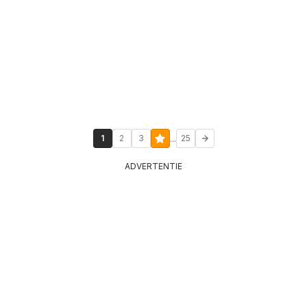
...
1
2
3
25
ADVERTENTIE