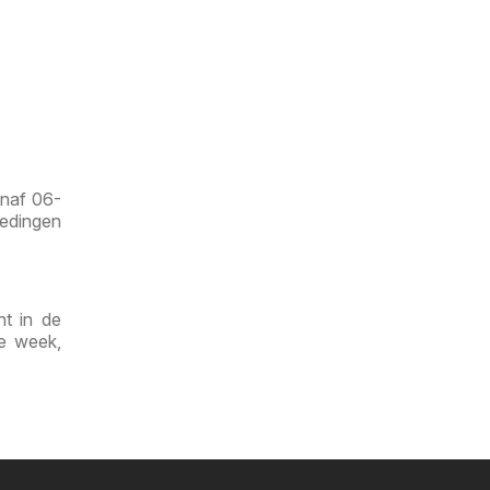
anaf 06-
iedingen
nt in de
de week,