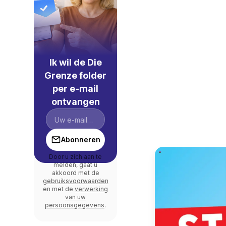
Ik wil de Die
Grenze folder
per e-mail
ontvangen
Abonneren
Door u zich aan te
melden, gaat u
akkoord met de
gebruiksvoorwaarden
en met de
verwerking
van uw
persoonsgegevens
.