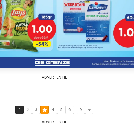
ADVERTENTIE
...
1
2
3
4
5
6
9
ADVERTENTIE