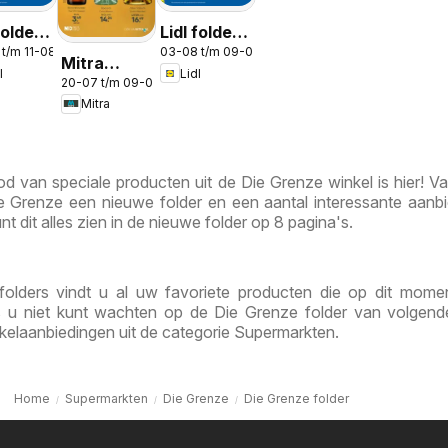
folder -
Lidl folder
 t/m 11-08-2026
03-08 t/m 09-08-2026
food
week 32
Mitra
l
Lidl
20-07 t/m 09-08-2026
Week 30 &
Mitra
31
d van speciale producten uit de Die Grenze winkel is hier! V
 Grenze een nieuwe folder en een aantal interessante aanb
nt dit alles zien in de nieuwe folder op 8 pagina's.
folders vindt u al uw favoriete producten die op dit mome
ls u niet kunt wachten op de Die Grenze folder van volgen
kelaanbiedingen uit de categorie Supermarkten.
Home
Supermarkten
Die Grenze
Die Grenze folder