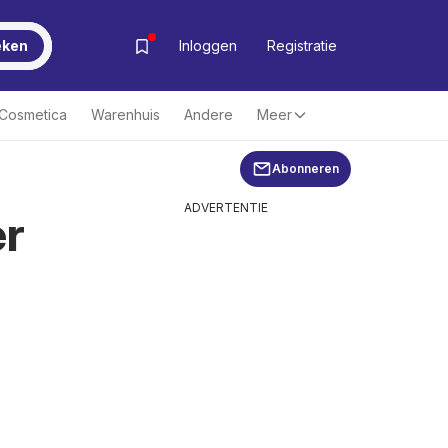
eken
Inloggen
Registratie
& Cosmetica
Warenhuis
Andere
Meer
Abonneren
ADVERTENTIE
er