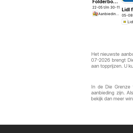
Folderbode
22-05 t/m 30-11-2026
-
Lidl 
Aanbiedingen
Aanbiedingen
05-08
Non 
Lid
in de app
Het nieuwste aanbo
07-2026 brengt Die
aan topprijzen. U ku
In de Die Grenze 
aanbieding zijn. A
bekijk dan meer win