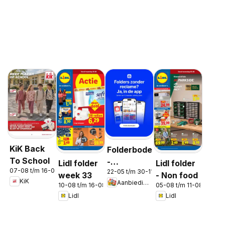
KiK Back
Folderbode
To School
-
Lidl folder
Lidl folder
07-08 t/m 16-08-2026
22-05 t/m 30-11-2026
Aanbiedingen
week 33
- Non food
KiK
Aanbiedingen
in de app
10-08 t/m 16-08-2026
05-08 t/m 11-08-2026
Lidl
Lidl