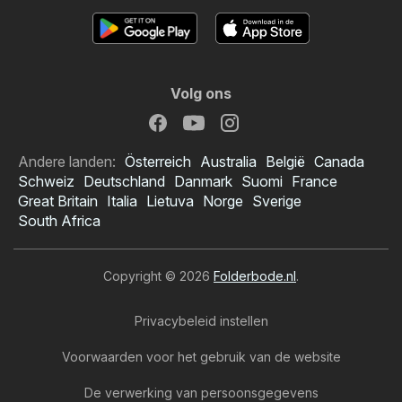
Volg ons
Andere landen:
Österreich
Australia
België
Canada
Schweiz
Deutschland
Danmark
Suomi
France
Great Britain
Italia
Lietuva
Norge
Sverige
South Africa
Copyright © 2026
Folderbode.nl
.
Privacybeleid instellen
Voorwaarden voor het gebruik van de website
De verwerking van persoonsgegevens
Dirk folder