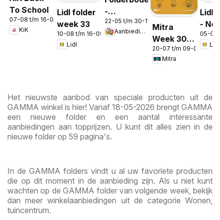
To School
-
Lidl folder
Lidl 
07-08 t/m 16-08-2026
22-05 t/m 30-11-2026
Aanbiedingen
week 33
- No
Mitra
KiK
Aanbiedingen
in de app
10-08 t/m 16-08-2026
05-08 
Week 30 &
Lidl
Lidl
20-07 t/m 09-08-2026
31
Mitra
Het nieuwste aanbod van speciale producten uit de
GAMMA winkel is hier! Vanaf 18-05-2026 brengt GAMMA
een nieuwe folder en een aantal interessante
aanbiedingen aan topprijzen. U kunt dit alles zien in de
nieuwe folder op 59 pagina's.
In de GAMMA folders vindt u al uw favoriete producten
die op dit moment in de aanbieding zijn. Als u niet kunt
wachten op de GAMMA folder van volgende week, bekijk
dan meer winkelaanbiedingen uit de categorie Wonen,
tuincentrum.