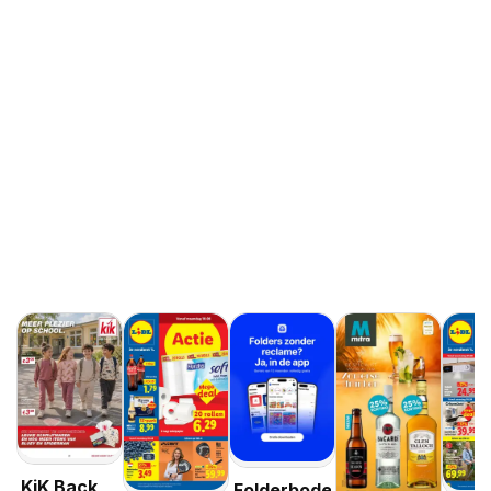
KiK Back
Folderbode