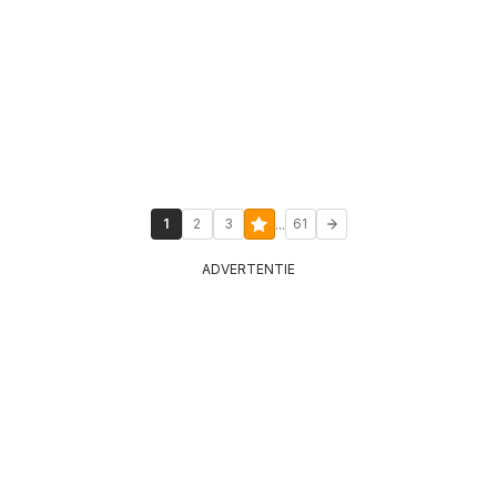
...
1
2
3
61
ADVERTENTIE