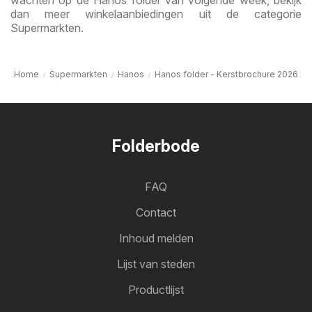
dan meer winkelaanbiedingen uit de categorie
Supermarkten.
Home
Supermarkten
Hanos
Hanos folder - Kerstbrochure 2026
Folderbode
FAQ
Contact
Inhoud melden
Lijst van steden
Productlijst