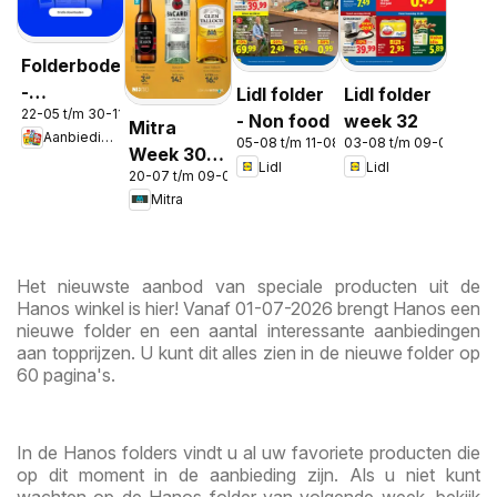
Folderbode
-
Lidl folder
Lidl folder
22-05 t/m 30-11-2026
Aanbiedingen
- Non food
week 32
Mitra
Aanbiedingen
in de app
05-08 t/m 11-08-2026
03-08 t/m 09-08-2026
Week 30 &
Lidl
Lidl
20-07 t/m 09-08-2026
31
Mitra
Het nieuwste aanbod van speciale producten uit de
Hanos winkel is hier! Vanaf 01-07-2026 brengt Hanos een
nieuwe folder en een aantal interessante aanbiedingen
aan topprijzen. U kunt dit alles zien in de nieuwe folder op
60 pagina's.
In de Hanos folders vindt u al uw favoriete producten die
op dit moment in de aanbieding zijn. Als u niet kunt
wachten op de Hanos folder van volgende week, bekijk