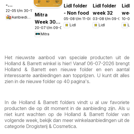
-
Lidl folder
Lidl folder
Lidl 
22-05 t/m 30-11-2026
Aanbiedingen
- Non food
week 32
week
Mitra
Aanbiedingen
in de app
05-08 t/m 11-08-2026
03-08 t/m 09-08-2026
10-08 
Week 30 &
Lidl
Lidl
Lidl
20-07 t/m 09-08-2026
31
Mitra
Het nieuwste aanbod van speciale producten uit de
Holland & Barrett winkel is hier! Vanaf 06-07-2026 brengt
Holland & Barrett een nieuwe folder en een aantal
interessante aanbiedingen aan topprijzen. U kunt dit alles
zien in de nieuwe folder op 40 pagina's.
In de Holland & Barrett folders vindt u al uw favoriete
producten die op dit moment in de aanbieding zijn. Als u
niet kunt wachten op de Holland & Barrett folder van
volgende week, bekijk dan meer winkelaanbiedingen uit de
categorie Drogisterij & Cosmetica.