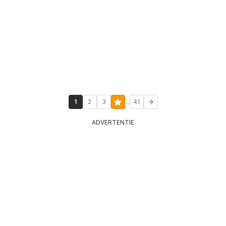
...
1
2
3
41
ADVERTENTIE