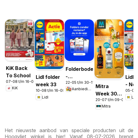
KiK Back
Folderbode
To School
-
Lidl folder
Lidl 
07-08 t/m 16-08-2026
22-05 t/m 30-11-2026
Aanbiedingen
week 33
- No
Mitra
KiK
Aanbiedingen
in de app
10-08 t/m 16-08-2026
05-08 
Week 30 &
Lidl
Lidl
20-07 t/m 09-08-2026
31
Mitra
Het nieuwste aanbod van speciale producten uit de
Hoogvliet winkel is hier! Vanaf 08-07-2026 brengt