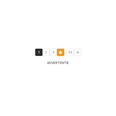
...
1
2
3
33
ADVERTENTIE