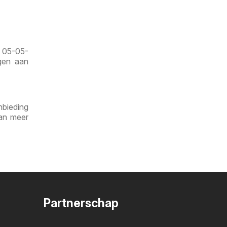
f 05-05-
gen aan
nbieding
dan meer
Partnerschap