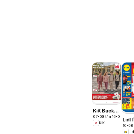
KiK Back
07-08 t/m 16-08-2026
To School
Lidl 
KiK
10-08
wee
Lid