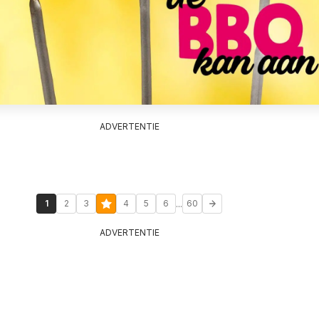
ADVERTENTIE
...
1
2
3
4
5
6
60
ADVERTENTIE