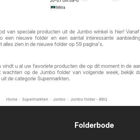
20-07 t/m 09-08-2026
Week 30 &
Mitra
31
d van speciale producten uit de Jumbo winkel is hier! Vana
 een nieuwe folder en een aantal interessante aanbiedin
it alles zien in de nieuwe folder op 59 pagina's.
 vindt u al uw favoriete producten die op dit moment in de aa
unt wachten op de Jumbo folder van volgende week, bekijk 
 uit de categorie Supermarkten.
Home
Supermarkten
Jumbo
Jumbo folder - BBQ
Folderbode