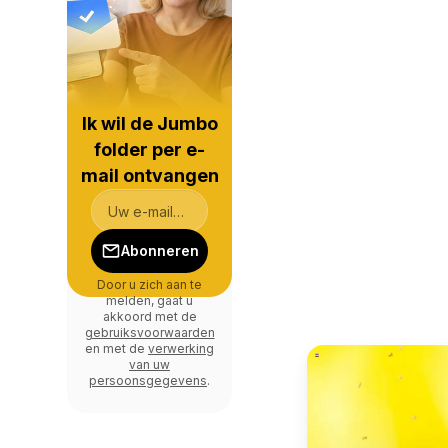
Ik wil de Jumbo
folder per e-
mail ontvangen
Abonneren
Door u zich aan te
melden, gaat u
akkoord met de
gebruiksvoorwaarden
en met de
verwerking
van uw
persoonsgegevens
.