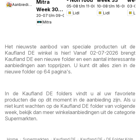
- Non food
week 33
week
Mitra
Aanbiedingen
in de app
05-08 t/m 11-08-2026
10-08 t/m 16-08-2026
03-08
Week 30 &
Lidl
Lidl
Lidl
20-07 t/m 09-08-2026
31
Mitra
Het nieuwste aanbod van speciale producten uit de
Kaufland DE winkel is hier! Vanaf 02-07-2026 brengt
Kaufland DE een nieuwe folder en een aantal interessante
aanbiedingen aan topprijzen. U kunt dit alles zien in de
nieuwe folder op 64 pagina's.
In de Kaufland DE folders vindt u al uw favoriete
producten die op dit moment in de aanbieding zijn. Als u
niet kunt wachten op de Kaufland DE folder van volgende
week, bekijk dan meer winkelaanbiedingen uit de categorie
Supermarkten.
Home
Supermarkten
Kaufland DE
Kaufland DE - DE Folder Köln