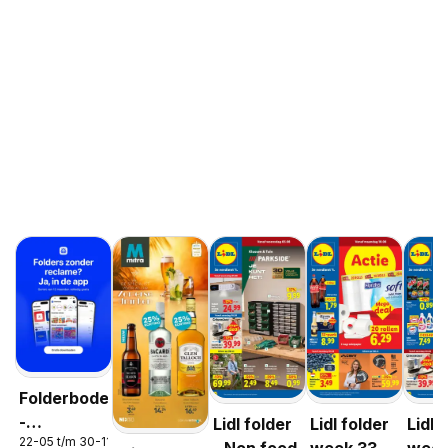
Folderbode
-
Lidl folder
Lidl folder
Lidl 
22-05 t/m 30-11-2026
Aanbiedingen