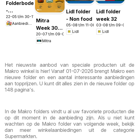
Folderbode
-
Lidl folder
Lidl folder
22-05 t/m 30-11-2026
Aanbiedingen
- Non food
week 32
Mitra
Aanbiedingen
in de app
05-08 t/m 11-08-2026
03-08 t/m 09-08-2026
Week 30 &
Lidl
Lidl
20-07 t/m 09-08-2026
31
Mitra
Het nieuwste aanbod van speciale producten uit de
Makro winkel is hier! Vanaf 01-07-2026 brengt Makro een
nieuwe folder en een aantal interessante aanbiedingen
aan topprijzen. U kunt dit alles zien in de nieuwe folder op
148 pagina's.
In de Makro folders vindt u al uw favoriete producten die
op dit moment in de aanbieding zijn. Als u niet kunt
wachten op de Makro folder van volgende week, bekijk
dan meer winkelaanbiedingen uit de categorie
Supermarkten.