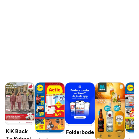
KiK Back
Folderbode
To School