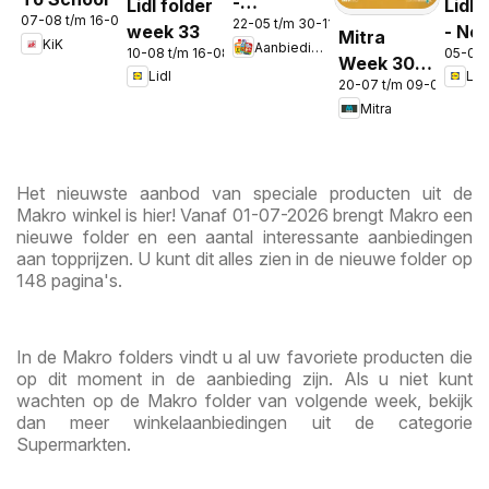
-
Lidl folder
Lidl 
07-08 t/m 16-08-2026
22-05 t/m 30-11-2026
Aanbiedingen
week 33
- No
Mitra
KiK
Aanbiedingen
in de app
10-08 t/m 16-08-2026
05-08 
Week 30 &
Lidl
Lidl
20-07 t/m 09-08-2026
31
Mitra
Het nieuwste aanbod van speciale producten uit de
Makro winkel is hier! Vanaf 01-07-2026 brengt Makro een
nieuwe folder en een aantal interessante aanbiedingen
aan topprijzen. U kunt dit alles zien in de nieuwe folder op
148 pagina's.
In de Makro folders vindt u al uw favoriete producten die
op dit moment in de aanbieding zijn. Als u niet kunt
wachten op de Makro folder van volgende week, bekijk
dan meer winkelaanbiedingen uit de categorie
Supermarkten.