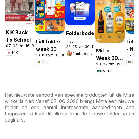
KiK Back
Folderbode
To School
-
Lidl folder
Lidl 
07-08 t/m 16-08-2026
22-05 t/m 30-11-2026
Aanbiedingen
week 33
- No
Mitra
KiK
Aanbiedingen
in de app
10-08 t/m 16-08-2026
05-08 
Week 30 &
Lidl
Lidl
20-07 t/m 09-08-2026
31
Mitra
Het nieuwste aanbod van speciale producten uit de Mitra
winkel is hier! Vanaf 07-06-2026 brengt Mitra een nieuwe
folder en een aantal interessante aanbiedingen aan
topprijzen. U kunt dit alles zien in de nieuwe folder op 25
pagina's.