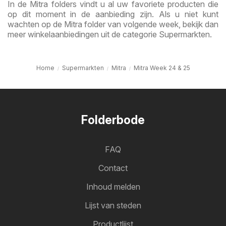
In de Mitra folders vindt u al uw favoriete producten die
op dit moment in de aanbieding zijn. Als u niet kunt
wachten op de Mitra folder van volgende week, bekijk dan
meer winkelaanbiedingen uit de categorie Supermarkten.
Home
Supermarkten
Mitra
Mitra Week 24 & 25
Folderbode
FAQ
Contact
Inhoud melden
Lijst van steden
Productlijst