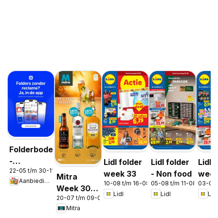
Folderbode
-
Lidl folder
Lidl folder
Lidl 
22-05 t/m 30-11-2026
Aanbiedingen
week 33
- Non food
week
Mitra
Aanbiedingen
in de app
10-08 t/m 16-08-2026
05-08 t/m 11-08-2026
03-08
Week 30 &
Lidl
Lidl
Lidl
20-07 t/m 09-08-2026
31
Mitra