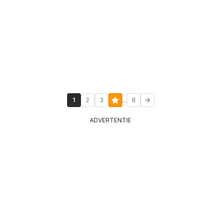
...
1
2
3
8
ADVERTENTIE