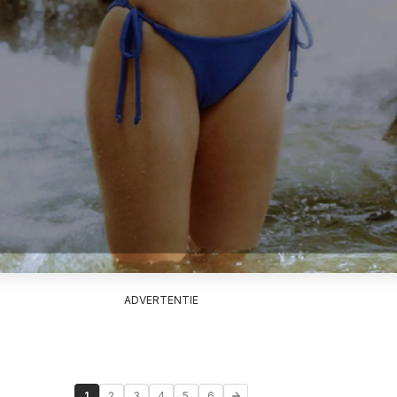
ADVERTENTIE
1
2
3
4
5
6