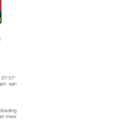
08-2026
f 01-07-
ngen aan
nbieding
dan meer