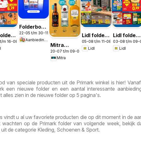
Folderbode
22-05 t/m 30-11-2026
-
folder
Lidl folder -
Lidl folder
Aanbiedingen
Aanbiedingen
 t/m 16-08-2026
05-08 t/m 11-08-2026
03-08 t/m 09-
k 33
Non food
week 32
Mitra
l
Lidl
Lidl
in de app
20-07 t/m 09-08-2026
Week 30 &
Mitra
31
d van speciale producten uit de Primark winkel is hier! Vana
rk een nieuwe folder en een aantal interessante aanbiedi
it alles zien in de nieuwe folder op 5 pagina's.
rs vindt u al uw favoriete producten die op dit moment in de aa
unt wachten op de Primark folder van volgende week, bekijk 
uit de categorie Kleding, Schoenen & Sport.