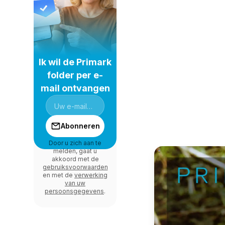
Ik wil de Primark
folder per e-
mail ontvangen
Abonneren
Door u zich aan te
melden, gaat u
akkoord met de
gebruiksvoorwaarden
en met de
verwerking
van uw
persoonsgegevens
.