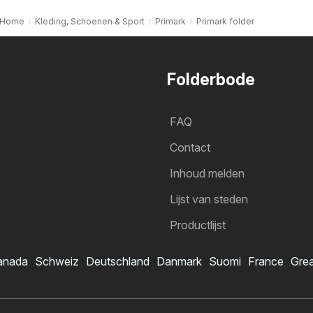
Home
Kleding, Schoenen & Sport
Primark
Primark folder
Folderbode
FAQ
Contact
Inhoud melden
Lijst van steden
Productlijst
anada
Schweiz
Deutschland
Danmark
Suomi
France
Grea
Primark folder