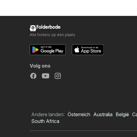
Folderbode
Alle folders op één plaats
Volg ons
Andere landen:
Österreich
Australia
België
C
South Africa