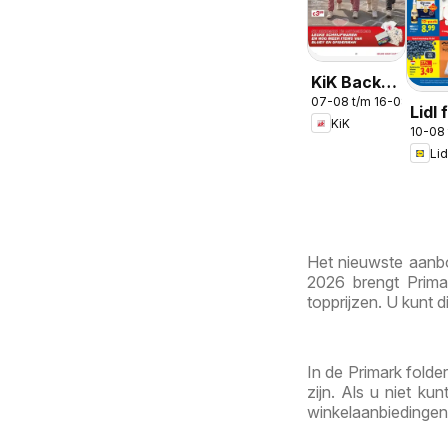
KiK Back
07-08 t/m 16-08-2026
To School
Lidl 
KiK
10-08
wee
Lid
Het nieuwste aanbo
2026 brengt Prima
topprijzen. U kunt d
In de Primark folde
zijn. Als u niet k
winkelaanbiedingen 