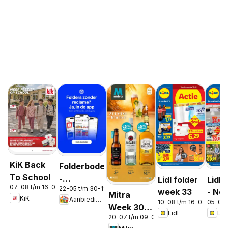
KiK Back
Folderbode
To School
-
Lidl folder
Lidl 
07-08 t/m 16-08-2026
22-05 t/m 30-11-2026
Aanbiedingen
week 33
- No
Mitra
KiK
Aanbiedingen
in de app
10-08 t/m 16-08-2026
05-08 
Week 30 &
Lidl
Lidl
20-07 t/m 09-08-2026
31