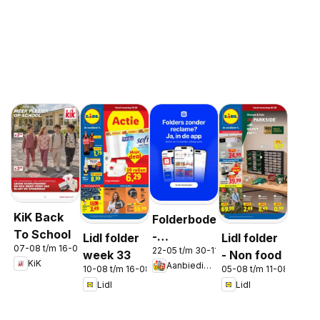
KiK Back
Folderbode
To School
-
Lidl folder
Lidl folder
07-08 t/m 16-08-2026
22-05 t/m 30-11-2026
Aanbiedingen
week 33
- Non food
KiK
Aanbiedingen
in de app
10-08 t/m 16-08-2026
05-08 t/m 11-08-2026
Lidl
Lidl