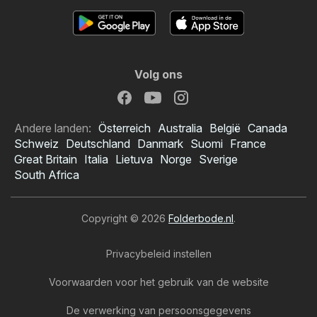
Volg ons
Andere landen:
Österreich
Australia
België
Canada
Schweiz
Deutschland
Danmark
Suomi
France
Great Britain
Italia
Lietuva
Norge
Sverige
South Africa
Copyright © 2026
Folderbode.nl
.
Privacybeleid instellen
Voorwaarden voor het gebruik van de website
De verwerking van persoonsgegevens
Sligro folder