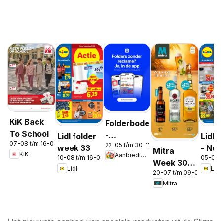
KiK Back
Folderbode
To School
-
Lidl folder
Lidl 
07-08 t/m 16-08-2026
22-05 t/m 30-11-2026
Aanbiedingen
week 33
- No
Mitra
KiK
Aanbiedingen
in de app
10-08 t/m 16-08-2026
05-08 
Week 30 &
Lidl
Lidl
20-07 t/m 09-08-2026
31
Mitra