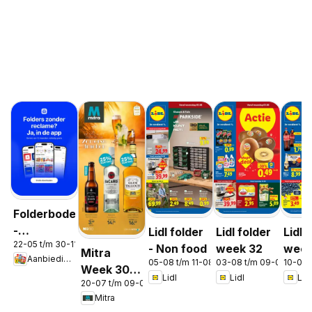
Folderbode
-
Lidl folder
Lidl folder
Lidl 
22-05 t/m 30-11-2026
Aanbiedingen
- Non food
week 32
week
Mitra
Aanbiedingen
in de app
05-08 t/m 11-08-2026
03-08 t/m 09-08-2026
10-08 
Week 30 &
Lidl
Lidl
Lidl
20-07 t/m 09-08-2026
31
Mitra