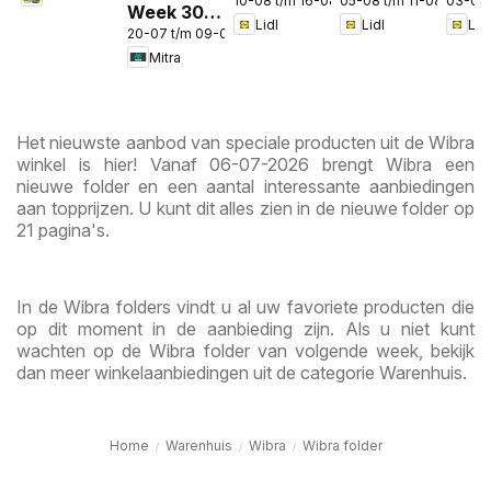
in de app
10-08 t/m 16-08-2026
05-08 t/m 11-08-2026
03-08
Week 30 &
Lidl
Lidl
Lidl
20-07 t/m 09-08-2026
31
Mitra
Het nieuwste aanbod van speciale producten uit de Wibra
winkel is hier! Vanaf 06-07-2026 brengt Wibra een
nieuwe folder en een aantal interessante aanbiedingen
aan topprijzen. U kunt dit alles zien in de nieuwe folder op
21 pagina's.
In de Wibra folders vindt u al uw favoriete producten die
op dit moment in de aanbieding zijn. Als u niet kunt
wachten op de Wibra folder van volgende week, bekijk
dan meer winkelaanbiedingen uit de categorie Warenhuis.
Home
Warenhuis
Wibra
Wibra folder