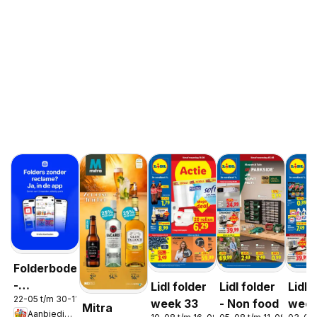
Folderbode
-
Lidl folder
Lidl folder
Lidl 
22-05 t/m 30-11-2026
Aanbiedingen
week 33
- Non food
week
Mitra
Aanbiedingen