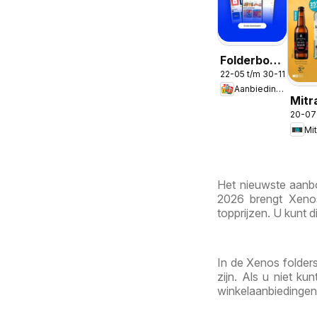
Folderbode
22-05 t/m 30-11-2026
-
Aanbiedingen
Aanbiedingen
Mitr
in de app
20-07
Week
Mit
31
Het nieuwste aanbo
2026 brengt Xenos
topprijzen. U kunt d
In de Xenos folders
zijn. Als u niet k
winkelaanbiedingen 