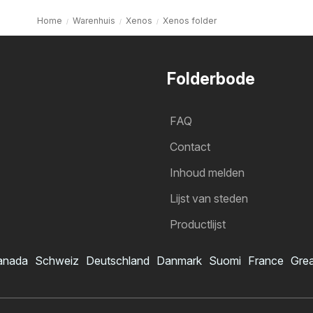
Home
Warenhuis
Xenos
Xenos folder
Folderbode
FAQ
Contact
Inhoud melden
Lijst van steden
Productlijst
anada
Schweiz
Deutschland
Danmark
Suomi
France
Grea
Xenos folder