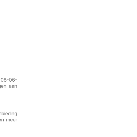
f 08-06-
gen aan
nbieding
dan meer