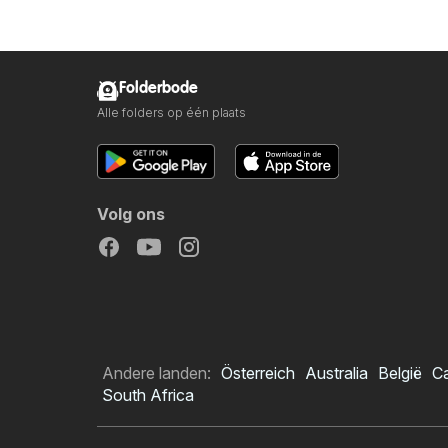
Folderbode
Alle folders op één plaats
Volg ons
Andere landen:
Österreich
Australia
België
C
South Africa