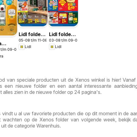
Lidl folder -
Lidl folder
05-08 t/m 11-08-2026
03-08 t/m 09-08-2026
Non food
week 32
a
Lidl
Lidl
 t/m 09-08-2026
 30 &
ra
d van speciale producten uit de Xenos winkel is hier! Vana
 een nieuwe folder en een aantal interessante aanbiedin
it alles zien in de nieuwe folder op 24 pagina's.
 vindt u al uw favoriete producten die op dit moment in de aa
unt wachten op de Xenos folder van volgende week, bekijk 
uit de categorie Warenhuis.