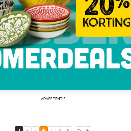
ADVERTENTIE
...
1
2
3
4
5
6
25