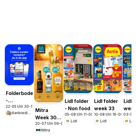
Folderbode
-
Lidl folder
Lidl folder
Lidl 
22-05 t/m 30-11-2026
Aanbiedingen
- Non food
week 33
week
Mitra
Aanbiedingen
in de app
05-08 t/m 11-08-2026
10-08 t/m 16-08-2026
03-08
Week 30 &
Lidl
Lidl
Lidl
20-07 t/m 09-08-2026
31
Mitra