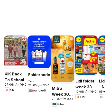
KiK Back
Folderbode
To School
-
Lidl folder
Lidl 
07-08 t/m 16-08-2026
22-05 t/m 30-11-2026
Aanbiedingen
week 33
- No
Mitra
KiK
Aanbiedingen
in de app
10-08 t/m 16-08-2026
05-08 
Week 30 &
Lidl
Lidl
20-07 t/m 09-08-2026
31
Mitra