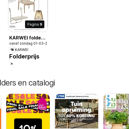
Pagina
9
KARWEI folder -
-2026
vanaf zondag 01-03-2026
Tuin special -
KARWEI
decoratief
Folderprijs
lders en catalogi