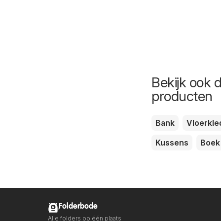
Bekijk ook 
producten
Bank
Vloerkle
Kussens
Boek
Folderbode
Alle folders op één plaats