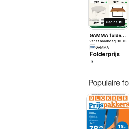
Pagina
19
GAMMA folder -
vanaf maandag 30-03
Tuinmeubelen
GAMMA
special
Folderprijs
Populaire fo