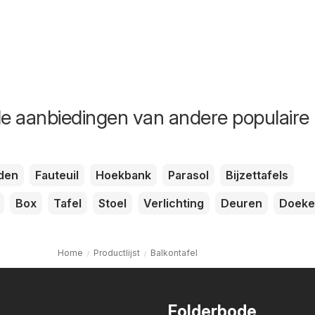
de aanbiedingen van andere populaire
den
Fauteuil
Hoekbank
Parasol
Bijzettafels
Box
Tafel
Stoel
Verlichting
Deuren
Doeke
Home
Productlijst
Balkontafel
Folderbode