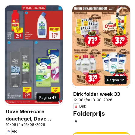
Pagina
12
Dirk folder week 33
Pagina
47
12-08 t/m 18-08-2026
Dirk
Dove Men+care
Folderprijs
douchegel, Dove
10-08 t/m 16-08-2026
Men+care douchegel
Aldi
OP=OP. 400 ml.