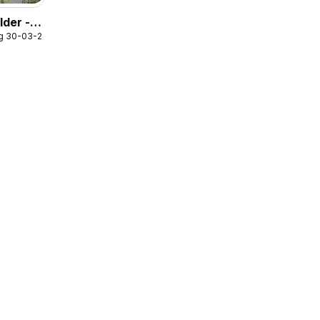
der -
g 30-03-2026
len