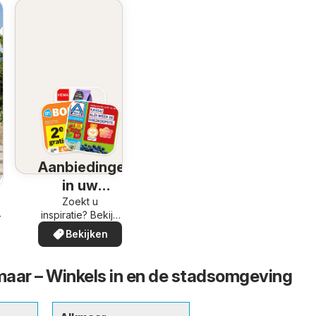
Aanbiedingen
in uw
omgeving
Zoekt u
inspiratie? Bekijk
-2026
de aanbiedingen
Bekijken
in uw buurt!
ar – Winkels in en de stadsomgeving