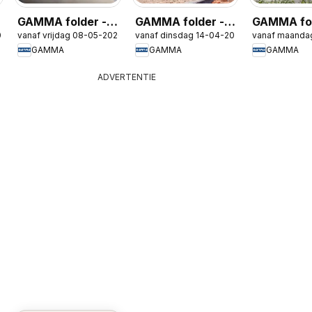
GAMMA folder -
GAMMA folder -
GAMMA fol
026
vanaf vrijdag 08-05-2026
vanaf dinsdag 14-04-2026
vanaf maanda
Isolatiespecial
Gereedschap
Tuinmeube
GAMMA
GAMMA
GAMMA
Special
special
ADVERTENTIE