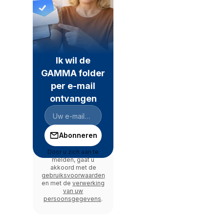
Ik wil de
GAMMA folder
per e-mail
ontvangen
Abonneren
Door u zich aan te
melden, gaat u
akkoord met de
gebruiksvoorwaarden
en met de
verwerking
van uw
persoonsgegevens
.