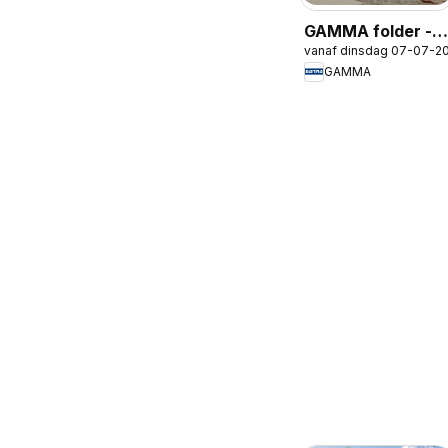
GAMMA folder -
vanaf dinsdag 07-07-2
Gereedschap
GAMMA
special