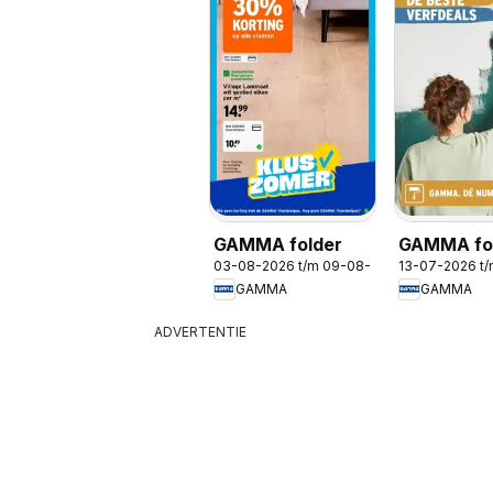
GAMMA folder
GAMMA fol
03-08-2026 t/m 09-08-2026
13-07-2026 t
De nummer 
GAMMA
GAMMA
verf
ADVERTENTIE