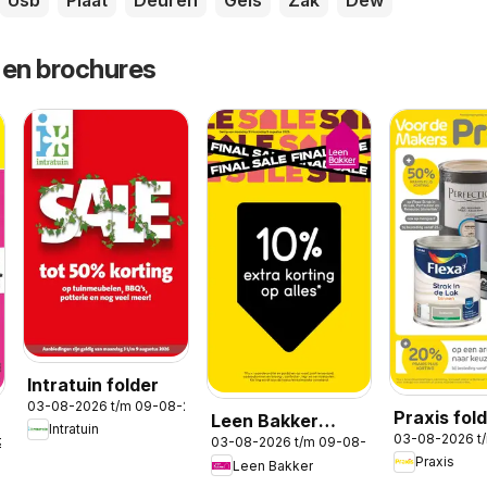
Usb
Plaat
Deuren
Gels
Zak
Dew
 en brochures
Intratuin folder
03-08-2026 t/m 09-08-2026
Praxis fol
Leen Bakker
Intratuin
03-08-2026 t
03-08-2026 t/m 09-08-2026
2026
folder
Praxis
Leen Bakker