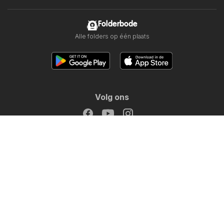
Folderbode
Alle folders op één plaats
Volg ons
Andere landen:
Österreich
Australia
België
Canada
Schweiz
Deutschland
Danmark
Suomi
France
Great Britain
Italia
Lietuva
Norge
Sverige
South Africa
Copyright © 2026
Folderbode.nl
.
Privacybeleid instellen