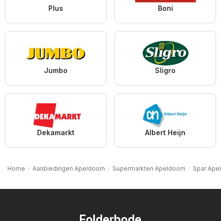
Plus
Boni
Jumbo
Sligro
Dekamarkt
Albert Heijn
Home
Aanbiedingen Apeldoorn
Supermarkten Apeldoorn
Spar Ape
Folderbode