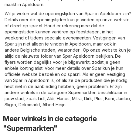
maakt in Apeldoorn.
Wil je weten wat de openingstijden van Spar in Apeldoorn zijn?
Details over de openingstijden kun je vinden op onze website
of direct op
spar.nl
. Houd er rekening mee dat de
openingstijden kunnen variëren op feestdagen, in het
weekend of tijdens speciale evenementen. Vestigingen van
Spar zijn niet alleen te vinden in Apeldoorn, maar ook in
andere Belgische steden, waaronder . Op onze website kun je
altijd de nieuwste folder van Spar Apeldoorn bekijken. De
flyers worden dagelijks voor je bijgewerkt, zodat je geen
enkele korting mist. Voor meer details over Spar kun je hun
officiële website bezoeken op
spar.nl
. Als er geen vestiging
van Spar in Apeldoorn is, of als ze de producten die je nodig
hebt niet in de aanbieding hebben, geen probleem. Er zijn
andere winkels in de categorie
Supermarkten
beschikbaar in
jouw stad, zoals
Lidl
,
Aldi
,
Hanos
,
Mitra
,
Dirk
,
Plus
,
Boni
,
Jumbo
,
Sligro
,
Dekamarkt
,
Albert Heijn
.
Meer winkels in de categorie
"Supermarkten"