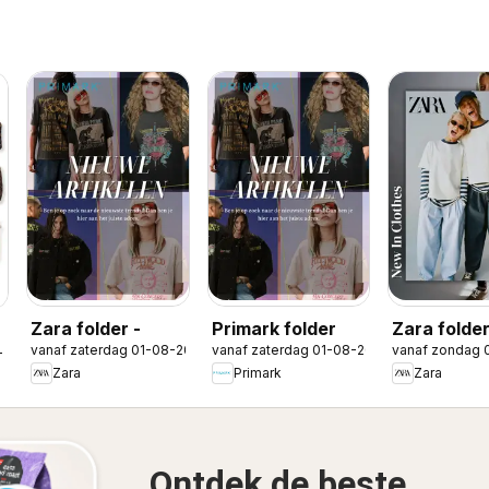
Zara folder -
Primark folder
Zara folde
vanaf zaterdag 01-08-2026
vanaf zaterdag 01-08-2026
vanaf zondag 
in Boys
-2026
Zara
Primark
Zara
Ontdek de beste