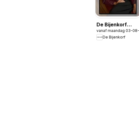
De Bijenkorf
vanaf maandag 03-08
folder
De Bijenkorf