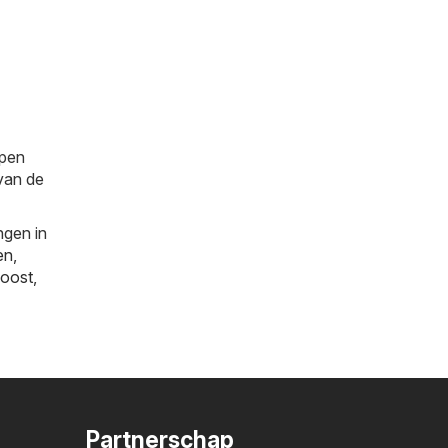
ppen
 van de
ngen in
en
,
oost
,
Partnerschap