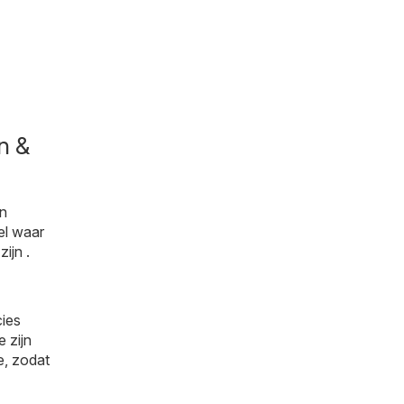
n &
en
el waar
ijn .
cies
 zijn
e, zodat