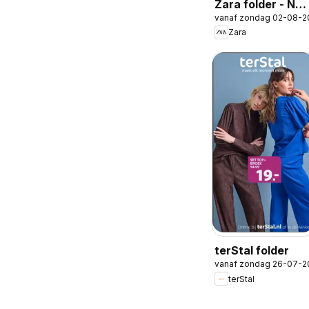
Zara folder - Ne
vanaf zondag 02-08-2
in Girls
Zara
terStal folder
vanaf zondag 26-07-2
terStal