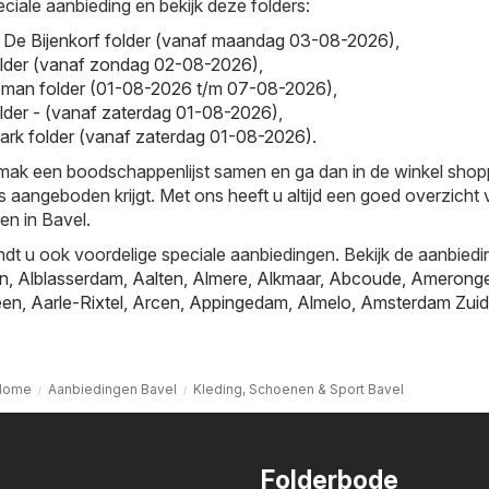
ciale aanbieding en bekijk deze folders:
- De Bijenkorf folder (vanaf maandag 03-08-2026)
,
lder (vanaf zondag 02-08-2026)
,
man folder (01-08-2026 t/m 07-08-2026)
,
older - (vanaf zaterdag 01-08-2026)
,
mark folder (vanaf zaterdag 01-08-2026)
.
emak een boodschappenlijst samen en ga dan in de winkel sho
js aangeboden krijgt. Met ons heeft u altijd een goed overzicht
en in Bavel.
ndt u ook voordelige speciale aanbiedingen. Bekijk de aanbiedi
jn
,
Alblasserdam
,
Aalten
,
Almere
,
Alkmaar
,
Abcoude
,
Amerong
een
,
Aarle-Rixtel
,
Arcen
,
Appingedam
,
Almelo
,
Amsterdam Zuid
Home
Aanbiedingen Bavel
Kleding, Schoenen & Sport Bavel
Folderbode