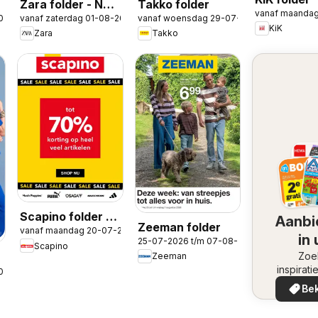
w
Zara folder - New
Takko folder
vanaf maanda
026
vanaf zaterdag 01-08-2026
vanaf woensdag 29-07-2026
in Men
KiK
Zara
Takko
Scapino folder -
Aanbi
Zeeman folder
vanaf maandag 20-07-2026
Sale 70% week
in
25-07-2026 t/m 07-08-2026
Scapino
30
omge
Zoe
Zeeman
inspirati
026
de aanb
Bek
in uw 