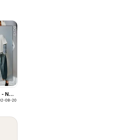
r - New
02-08-2026