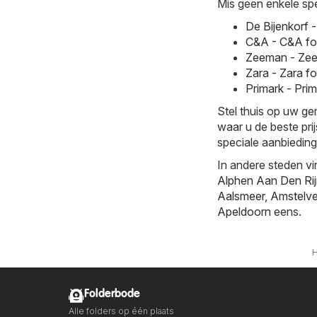
Mis geen enkele spe
De Bijenkorf 
C&A - C&A fo
Zeeman - Zee
Zara - Zara f
Primark - Pri
Stel thuis op uw g
waar u de beste pri
speciale aanbieding
In andere steden vi
Alphen Aan Den Ri
Aalsmeer
,
Amstelv
Apeldoorn
eens.
Folderbode
Alle folders op één plaats