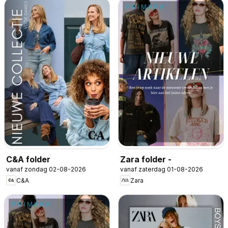
C&A folder
Zara folder -
vanaf zondag 02-08-2026
vanaf zaterdag 01-08-2026
C&A
Zara