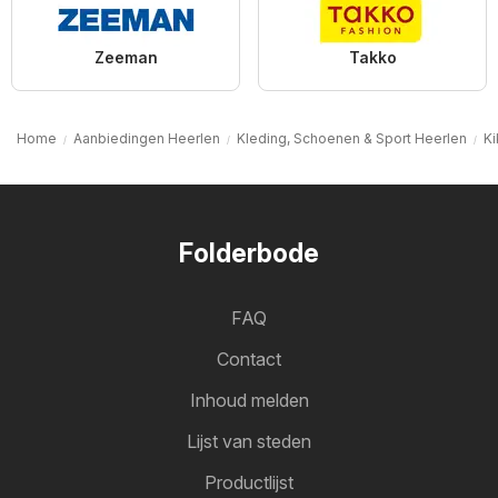
Zeeman
Takko
Home
Aanbiedingen Heerlen
Kleding, Schoenen & Sport Heerlen
Ki
Folderbode
FAQ
Contact
Inhoud melden
Lijst van steden
Productlijst