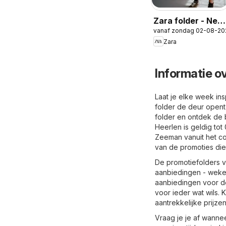
Zara folder - New
vanaf zondag 02-08-20
in Boys
Zara
Informatie o
Laat je elke week in
folder de deur opent
folder en ontdek de
Heerlen is geldig to
Zeeman vanuit het com
van de promoties die
De promotiefolders v
aanbiedingen - wekel
aanbiedingen voor de
voor ieder wat wils. 
aantrekkelijke prijz
Vraag je je af wanne