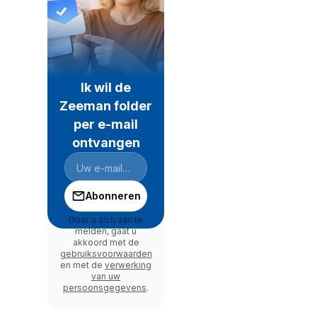
Ik wil de
Zeeman folder
per e-mail
ontvangen
Abonneren
Door u zich aan te
melden, gaat u
akkoord met de
gebruiksvoorwaarden
en met de
verwerking
van uw
persoonsgegevens
.