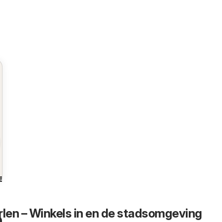
en
en – Winkels in en de stadsomgeving
n