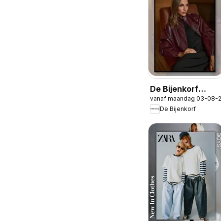
De Bijenkorf
vanaf maandag 03-08-
folder
De Bijenkorf