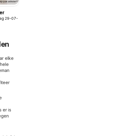
er
ag 29-07-2026
len
ar elke
 hele
eeman
n
iteer
e
 er is
tegen