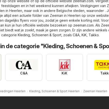
je op onze website of op de officiële website
zeeman.com
. Vergeet 
p feestdagen en in het weekend kunnen afwijken. Vestigingen van
inden in Heerlen, maar ook in andere Belgische steden, waaronder . J
je altijd een actuele folder van Zeeman in Heerlen op onze website 
n dagelijks flyers voor jou, zodat je geen enkele korting mist. Voo
an kun je hun officiële website bezoeken op
zeeman.com
. Als Zee
t biedt wat je zoekt, maak je geen zorgen. Er zijn andere winkels 
e categorie
Kleding, Schoenen & Sport
, zoals
C&A
,
KiK
,
Takko
.
in de categorie "Kleding, Schoenen & Spo
C&A
KiK
Takk
iedingen Heerlen
Kleding, Schoenen & Sport Heerlen
Zeeman Heerlen