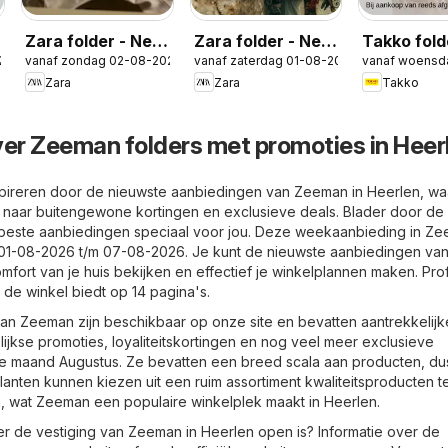
Zara folder - New
Zara folder - New
Takko fold
26
vanaf zondag 02-08-2026
vanaf zaterdag 01-08-2026
vanaf woensd
in Girls
in Men
Zara
Zara
Takko
ver Zeeman folders met promoties in Heer
spireren door de nieuwste aanbiedingen van Zeeman in Heerlen, wa
 naar buitengewone kortingen en exclusieve deals. Blader door de
 beste aanbiedingen speciaal voor jou. Deze weekaanbieding in Z
t 01-08-2026 t/m 07-08-2026. Je kunt de nieuwste aanbiedingen va
fort van je huis bekijken en effectief je winkelplannen maken. Prof
 de winkel biedt op 14 pagina's.
an Zeeman zijn beschikbaar op onze site en bevatten aantrekkelijk
ijkse promoties, loyaliteitskortingen en nog veel meer exclusieve
 maand Augustus. Ze bevatten een breed scala aan producten, dus
Klanten kunnen kiezen uit een ruim assortiment kwaliteitsproducten 
en, wat Zeeman een populaire winkelplek maakt in Heerlen.
er de vestiging van Zeeman in Heerlen open is? Informatie over de