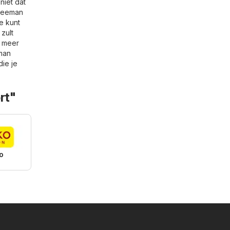
niet dat
 Zeeman
e kunt
zult
r meer
man
die je
rt"
o