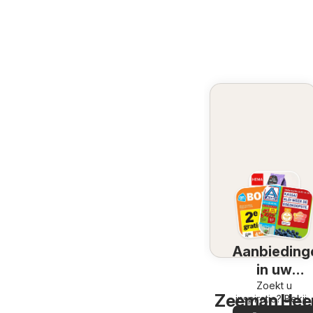
Aanbieding
in uw
omgeving
Zoekt u
Zeeman Heerl
inspiratie? Bekijk
de aanbiedinge