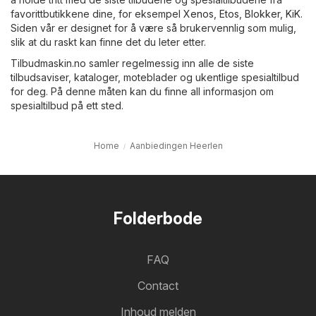
favorittbutikkene dine, for eksempel
Xenos
,
Etos
,
Blokker
,
KiK
.
Siden vår er designet for å være så brukervennlig som mulig,
slik at du raskt kan finne det du leter etter.
Tilbudmaskin.no samler regelmessig inn alle de siste
tilbudsaviser, kataloger, moteblader og ukentlige spesialtilbud
for deg. På denne måten kan du finne all informasjon om
spesialtilbud på ett sted.
Home
Aanbiedingen Heerlen
Folderbode
FAQ
Contact
Inhoud melden