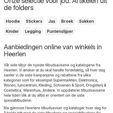
Onze selectie voor jou: Artikelen uit
de folders
Hoodie
Stickers
Jas
Broek
Sokken
Kinder
Legging
Puntenslijper
Aanbiedingen online van winkels in
Heerlen
Vår side tilbyr de nyeste tilbudsavisene og katalogene fra
Heerlen. Vi ønsker at du skal handle fordelaktig, så hver dag
samler vi de siste kampanjene og rabattene fra ulike
kategorier som for eksempel
Supermarkten
,
Elektronica
,
Wonen, tuincentrum
,
Kleding, Schoenen & Sport
,
Drogisterij &
Cosmetica
,
Warenhuis
,
Andere
. Vi oppdaterer tilbudsavisene
hele tiden slik at du alltid er orientert om de siste
spesialtilbudene.
Bla gjennom Heerlens tilbudsaviser og kataloger hver dag for
å holde tritt med de siste tilbudene og spesialtilbudene fra