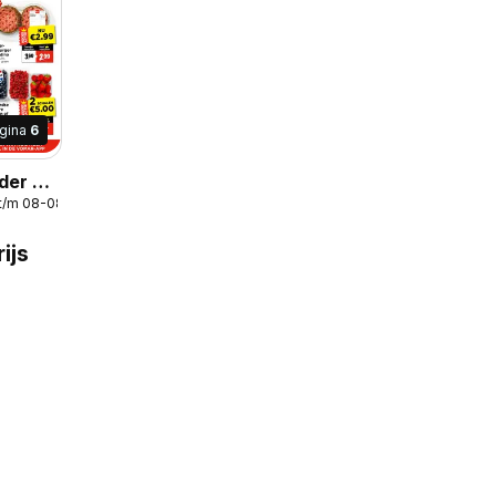
gina
6
der -
t/m 08-08-2026
folder
ijs