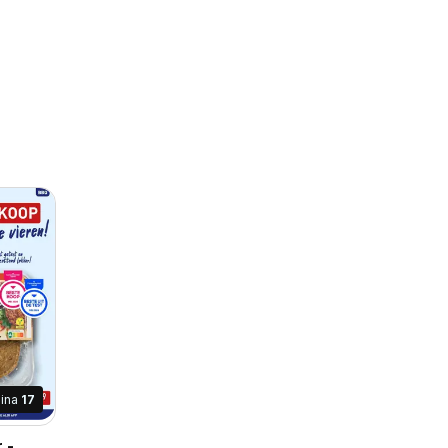
ina
17
 -