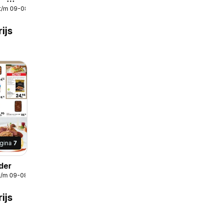
t/m 09-08-2026
en
ijs
gina
7
der
t/m 09-08-2026
ijs