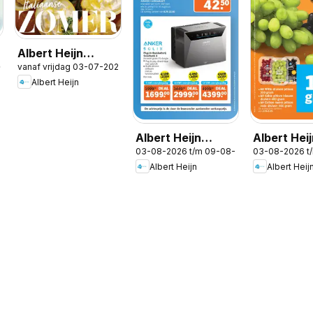
Albert Heijn
26
vanaf vrijdag 03-07-2026
folder -
Albert Heijn
Allerhande 4
Albert Heijn
Albert Hei
03-08-2026 t/m 09-08-2026
03-08-2026 t
folder -
folder wee
Albert Heijn
Albert Heij
Voordeelshop
folder week 32