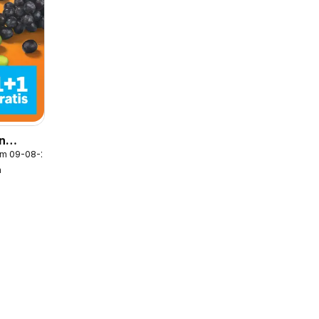
jn
/m 09-08-2026
k 32
n