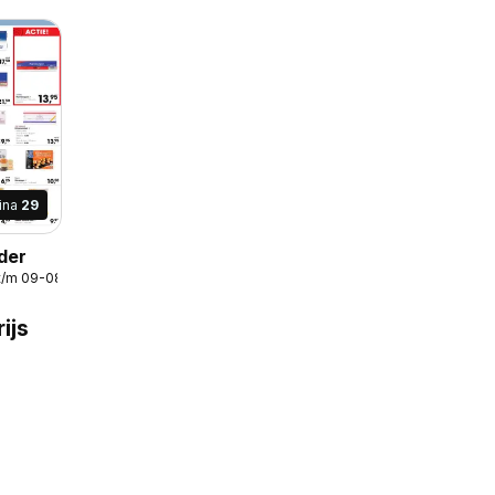
ina
29
der
t/m 09-08-2026
ijs