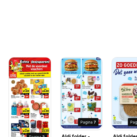
Pagina
7
Pag
8-2026
Aldi folder -
Aldi folder
Pagina
2