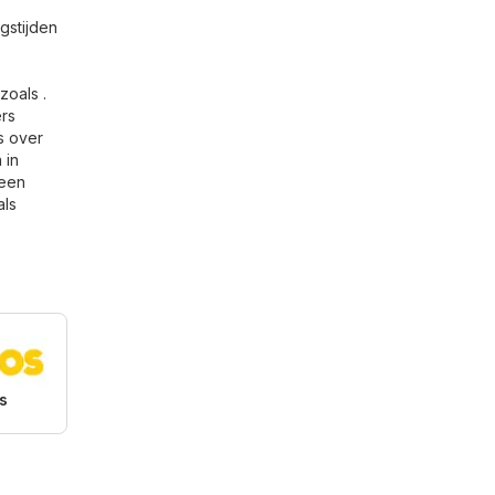
gstijden
zoals .
ers
s over
 in
geen
als
s