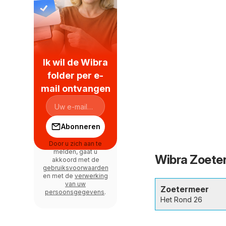
Ik wil de Wibra
folder per e-
mail ontvangen
Abonneren
Door u zich aan te
melden, gaat u
Wibra Zoeter
akkoord met de
gebruiksvoorwaarden
en met de
verwerking
van uw
Zoetermeer
persoonsgegevens
.
Het Rond 26