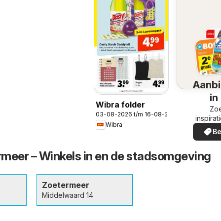
Aanbi
in
Wibra folder
omg
Zoe
03-08-2026 t/m 16-08-2026
inspirat
Wibra
de aanb
Be
in uw
meer – Winkels in en de stadsomgeving
Zoetermeer
Middelwaard 14