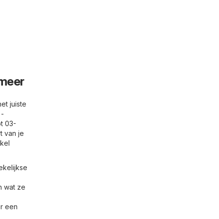
rmeer
t juiste
 -
t 03-
t van je
kel
ekelijkse
n wat ze
er een