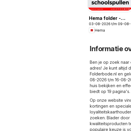
Hema folder -
03-08-2026 t/m 09-08
Magazine
Hema
Informatie o
Ben je op zoek naar 
adres! Je kunt altij
Folderbode.nl
en gel
08-2026 t/m 16-08-20
huis bekijken en effe
biedt op 19 pagina's.
Op onze website vind
kortingen en special
loyaliteitskaarthoude
zoeken. Blader door 
kwaliteitsproducten 
populaire keuze is vo