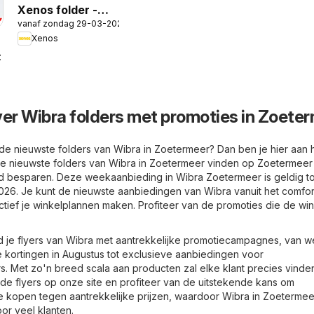
Xenos folder -
vanaf zondag 29-03-2026
Tuinmagazine
Xenos
-2026
ver Wibra folders met promoties in Zoete
de nieuwste folders van Wibra in Zoetermeer? Dan ben je hier aan he
d de nieuwste folders van Wibra in Zoetermeer vinden op
Zoetermeer
d besparen. Deze weekaanbieding in Wibra Zoetermeer is geldig to
26. Je kunt de nieuwste aanbiedingen van Wibra vanuit het comfor
ctief je winkelplannen maken. Profiteer van de promoties die de win
 je flyers van Wibra met aantrekkelijke promotiecampagnes, van w
e kortingen in Augustus tot exclusieve aanbiedingen voor
rs. Met zo'n breed scala aan producten zal elke klant precies vinde
de flyers op onze site en profiteer van de uitstekende kans om
te kopen tegen aantrekkelijke prijzen, waardoor Wibra in Zoeterme
or veel klanten.