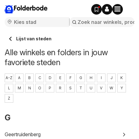
Folderbode
Lijst van steden
Alle winkels en folders in jouw
favoriete steden
A-Z
A
B
C
D
E
F
G
H
I
J
K
L
M
N
O
P
R
S
T
U
V
W
Y
Z
G
Geertruidenberg