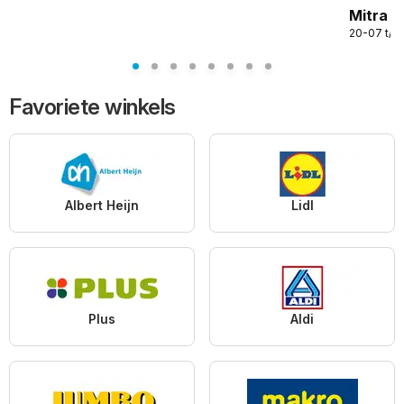
Mitra W
20-07 t/
Favoriete winkels
Albert Heijn
Lidl
Plus
Aldi