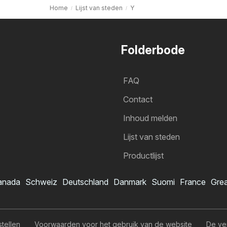
Home
Lijst van steden
Y
Folderbode
FAQ
Contact
Inhoud melden
Lijst van steden
Productlijst
anada
Schweiz
Deutschland
Danmark
Suomi
France
Grea
stellen
Voorwaarden voor het gebruik van de website
De ve