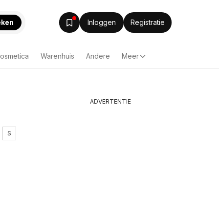
eken
Inloggen
Registratie
Cosmetica
Warenhuis
Andere
Meer
ADVERTENTIE
S