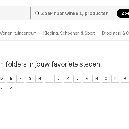
Zo
Wonen, tuincentrum
Kleding, Schoenen & Sport
Drogisterij & 
en folders in jouw favoriete steden
D
E
F
G
H
I
J
K
L
M
N
O
P
R
Y
Z