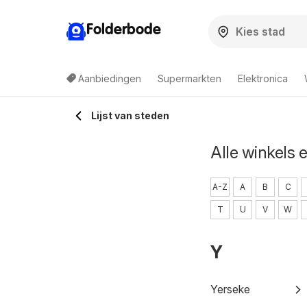
Folderbode
Aanbiedingen
Supermarkten
Elektronica
Lijst van steden
Alle winkels 
A-Z
A
B
C
T
U
V
W
Y
Yerseke