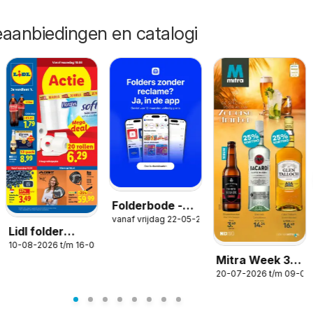
eaanbiedingen en catalogi
Folderbode -
-2026
vanaf vrijdag 22-05-2026
Aanbiedingen
Lidl folder
in de app
10-08-2026 t/m 16-08-2026
week 33
Mitra Week 30
20-07-2026 t/m 09-08
& 31