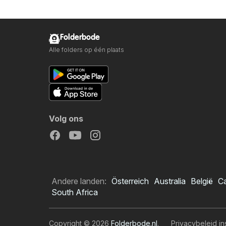
Folderbode
Alle folders op één plaats
Volg ons
Andere landen:
Österreich
Australia
België
C
South Africa
Copyright © 2026
Folderbode.nl
.
Privacybeleid in