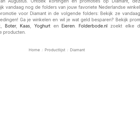
an Augustus. Ontdek kortingen en promoties op Diamant, d
kijk vandaag nog de folders van jouw favoriete Nederlandse winkel
romotie voor Diamant in de volgende folders: Bekijk ze vandaa
edingen! Ga je winkelen en wil je wat geld besparen? Bekijk prom
k
,
Boter
,
Kaas
,
Yoghurt
en
Eieren
.
Folderbode.nl
zoekt elke d
le producten.
Home
Productlijst
Diamant