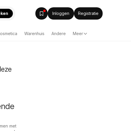
eken
Inloggen
Registratie
Cosmetica
Warenhuis
Andere
Meer
deze
ende
amen met