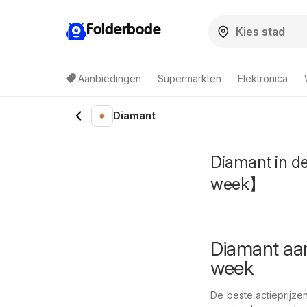
Folderbode
Aanbiedingen
Supermarkten
Elektronica
Diamant
Diamant in d
week】
Diamant aan
week
De beste actieprijze