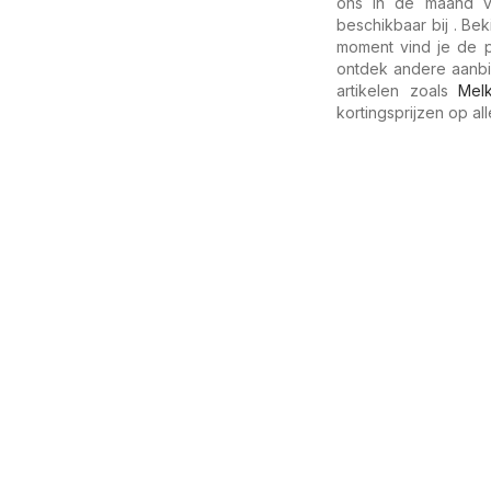
ons in de maand v
beschikbaar bij . Be
moment vind je de p
ontdek andere aanbi
artikelen zoals
Mel
kortingsprijzen op al