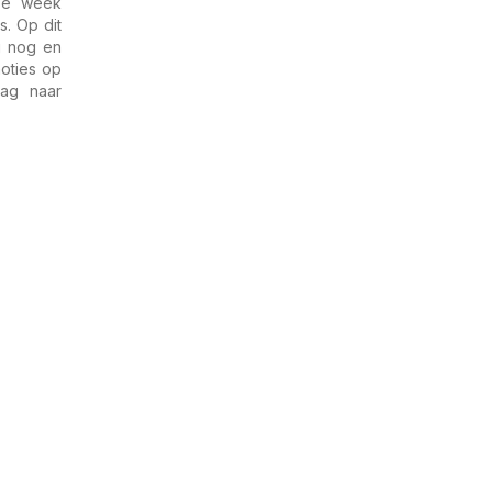
eze week
s. Op dit
g nog en
oties op
ag naar