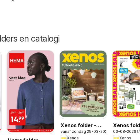
lders en catalogi
Xenos folder -
Xenos fol
vanaf zondag 29-03-2026
03-08-2026 t
Tuinmagazine
Xenos
Xenos