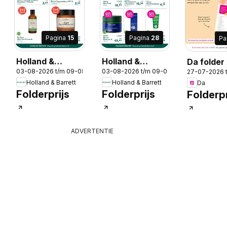
Pagina
15
Pagina
28
Pa
Holland &
Holland &
Da folder
-2026
03-08-2026 t/m 09-08-2026
03-08-2026 t/m 09-08-2026
27-07-2026 
Barrett folder
Barrett folder
Holland & Barrett
Holland & Barrett
Da
Folderprijs
Folderprijs
Folderpr
ADVERTENTIE