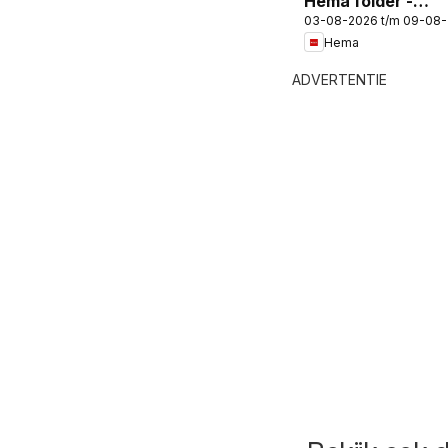
Hema folder -
03-08-2026 t/m 09-08
Magazine
Hema
ADVERTENTIE