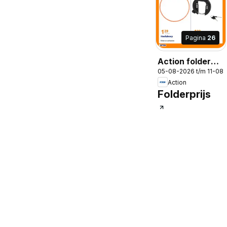
Pagina
26
Action folder
05-08-2026 t/m 11-08
week 32
Action
Folderprijs