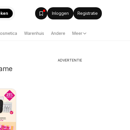
eken
Inloggen
Registratie
Cosmetica
Warenhuis
Andere
Meer
ADVERTENTIE
lame