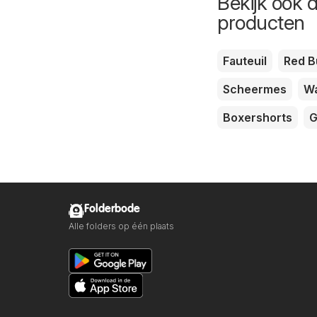
Bekijk ook 
producten
Fauteuil
Red B
Scheermes
W
Boxershorts
G
Folderbode
Alle folders op één plaats