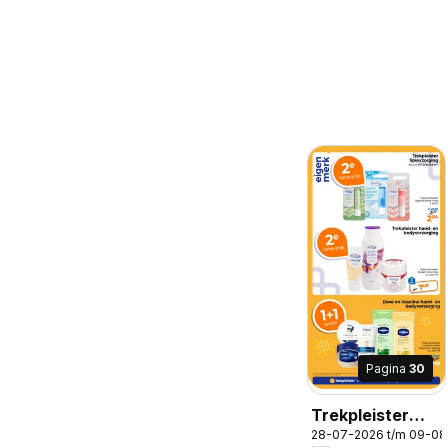
Pagina
30
Trekpleister
28-07-2026 t/m 09-0
folder