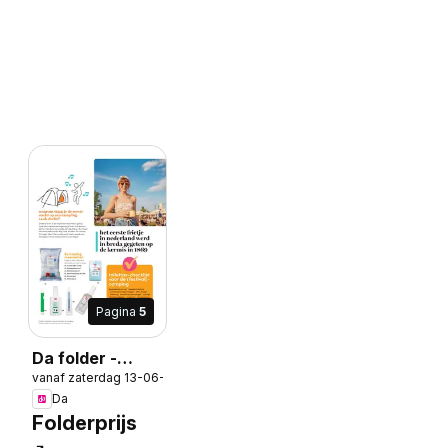
Pagina
5
Da folder -
vanaf zaterdag 13-06-2026
Magazine
Da
Folderprijs
8-2026