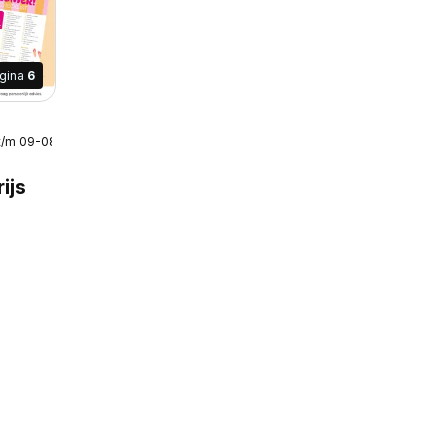
gina
6
t/m 09-08-2026
ijs