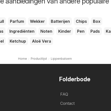
de aanbiedingen van andere populaire
ull
Parfum
Wekker
Batterijen
Chips
Box
as
Ingrediënten
Noten
Kinder
Pen
Pads
Ka
el
Ketchup
Aloë Vera
Home
Productlijst
Lippenbalsem
Folderbode
FAQ
Contact