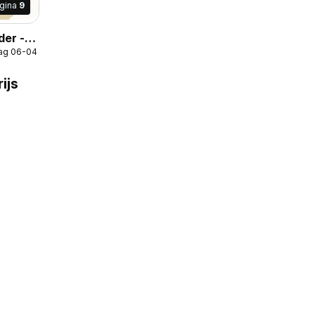
gina
9
der -
ag 06-04-2026
al
ijs