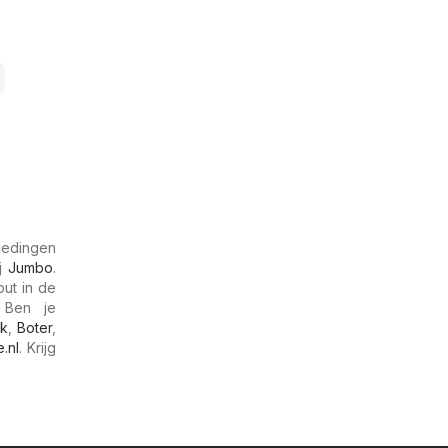
biedingen
ij
Jumbo
.
ut in de
 Ben je
lk
,
Boter
,
.nl
. Krijg