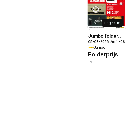
Pagina
19
Jumbo folder
05-08-2026 t/m 11-08
week 32
Jumbo
Folderprijs