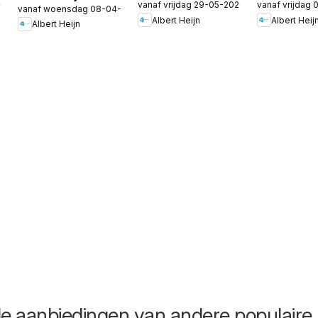
26
vanaf vrijdag 29-05-2026
vanaf vrijdag
folder -
folder -
vanaf woensdag 08-04-2026
folder -
Albert Heijn
Albert Heij
Allerhande 3
Allerhande
Albert Heijn
Allerhande BBQ
special
de aanbiedingen van andere populaire