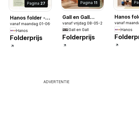
Pa
Pagina
11
Pagina
27
Hanos fol
Gall en Gall
Hanos folder -
vanaf maand
vanaf vrijdag 08-05-2026
Wijnspeci
folder - Toost
vanaf maandag 01-06-2026
Magazine
Hanos
Gall en Gall
Hanos
2026
magazine
zomer 2026
Folderpr
Folderprijs
Folderprijs
voorjaar 2026
-2026
ADVERTENTIE