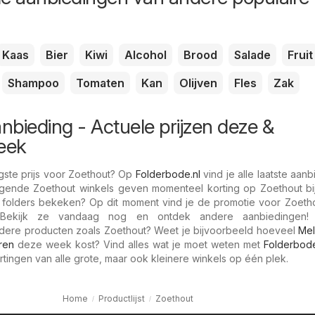
Kaas
Bier
Kiwi
Alcohol
Brood
Salade
Fruit
Shampoo
Tomaten
Kan
Olijven
Fles
Zak
nbieding - Actuele prijzen deze &
eek
gste prijs voor Zoethout? Op
Folderbode.nl
vind je alle laatste aan
lgende Zoethout winkels geven momenteel korting op Zoethout b
 folders bekeken? Op dit moment vind je de promotie voor Zoetho
: Bekijk ze vandaag nog en ontdek andere aanbiedingen!
ndere producten zoals Zoethout? Weet je bijvoorbeeld hoeveel
Me
ren
deze week kost? Vind alles wat je moet weten met
Folderbode
rtingen van alle grote, maar ook kleinere winkels op één plek.
Home
Productlijst
Zoethout