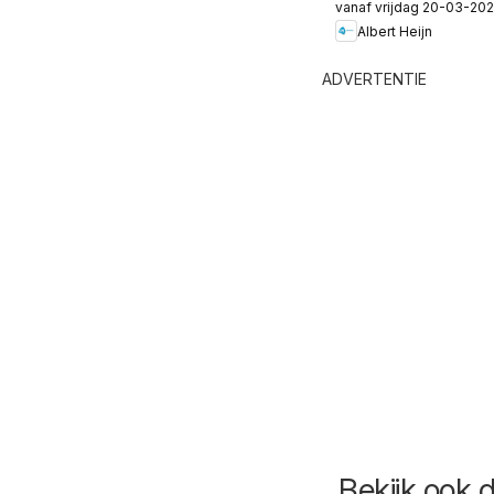
vanaf vrijdag 20-03-20
folder -
Albert Heijn
Allerhande 2
ADVERTENTIE
Bekijk ook 